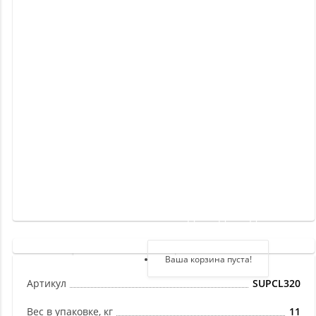
Новинки
Отзывы
о
товаре
Отзывы
о
магазине
Здравствуйте,
войдите в кабинет
Регистрация
Ваша корзина пуста!
Авторизация
Артикул
SUPCL320
Вес в упаковке, кг
11