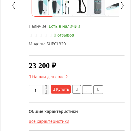
Детское
оборудование
Наличие:
Есть в наличии
Рукоятки
и тяги
0 отзывов
Модель:
SUPCL320
Аэробика
и
фитнес
23 200 ₽
Нашли дешевле ?
Гимнастическое
оборудование
Купить
Функциональный
Общие характеристики
тренинг
Все характеристики