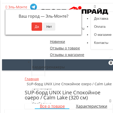
Эль-Монте
Ваш город —
Эль-Монте
?
Доставка
8 (495) 532-94-39
Оплата
sportpride@yandex.ru
О магазине
Новинки
Контакты
Отзывы о товаре
Отзывы о магазине
0
Кардиотренажеры
Главная
Силовые
SUP-борд UNIX Line Спокойное озеро / Calm Lake 
тренажеры
SUP-борд UNIX Line Спокойное
озеро / Calm Lake (320 см)
Свободные
Все о товаре
Характеристики
веса