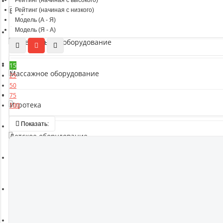
Рейтинг (начиная с высокого)
Батуты
Рейтинг (начиная с низкого)
Модель (А - Я)
Модель (Я - А)
Баскетбольное оборудование
15
Массажное оборудование
25
50
75
Игротека
100
Показать:
Детское оборудование
Рукоятки и тяги
Аэробика и фитнес