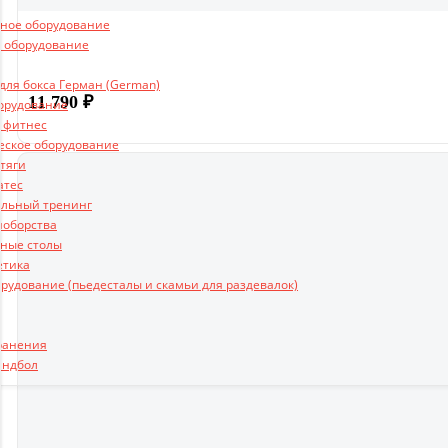
ьное оборудование
 оборудование
ля бокса Герман (German)
11 790
₽
борудование
и фитнес
еское оборудование
 тяги
атес
льный тренинг
ноборства
ные столы
етика
рудование (пьедесталы и скамьи для раздевалок)
ранения
андбол