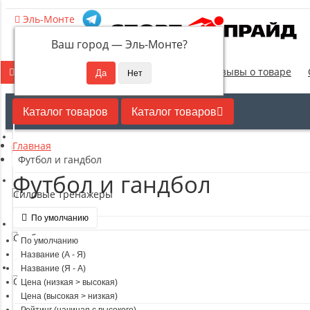
Эль-Монте
Ваш город —
Эль-Монте
?
Новинки
Отзывы о товаре
Каталог товаров
Каталог товаров
Главная
Кардиотренажеры
Футбол и гандбол
Футбол и гандбол
Силовые тренажеры
По умолчанию
Свободные веса
По умолчанию
Название (А - Я)
Название (Я - А)
Оборудование для настольного тенниса
Цена (низкая > высокая)
Цена (высокая > низкая)