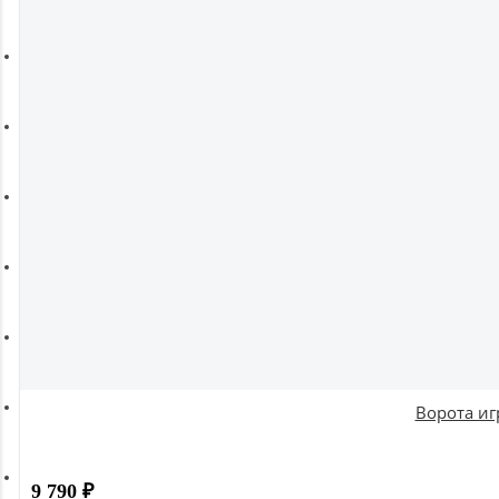
Ремни, Пояса и Упряжи
Сапборды
Волейбол
Системы хранения
Футбол и гандбол
Новинки
Ворота иг
Отзывы о товаре
9 790
₽