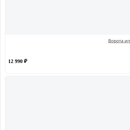
Ворота иг
12 990
₽