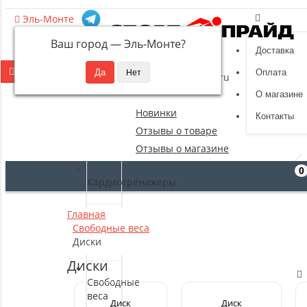
Эль-Монте
Ваш город —
Эль-Монте
?
Доставка
8 (495) 532-94-39
Оплата
sportpride@yandex.ru
О магазине
Новинки
Контакты
Отзывы о товаре
Отзывы о магазине
0
Кардиотренажеры
Главная
Силовые
Свободные веса
тренажеры
Диски
Диски
Свободные
веса
Диск
Диск