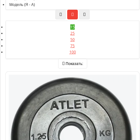
Модель (Я - А)
15
25
50
75
100
Показать: