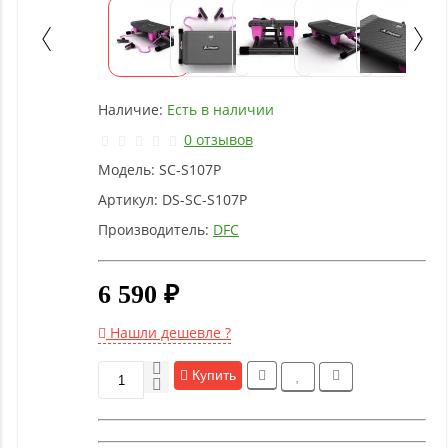
Детское
оборудование
Рукоятки
Наличие:
Есть в наличии
и тяги
0 отзывов
Модель:
SC-S107P
Аэробика
и
Артикул:
DS-SC-S107P
фитнес
Производитель:
DFC
Гимнастическое
6 590 ₽
оборудование
Нашли дешевле ?
Функциональный
Купить
тренинг