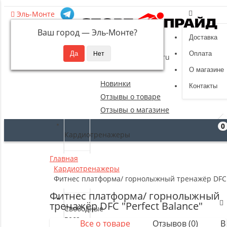
Эль-Монте
Ваш город —
Эль-Монте
?
Доставка
8 (495) 532-94-39
Оплата
sportpride@yandex.ru
О магазине
Новинки
Контакты
Отзывы о товаре
Отзывы о магазине
0
Кардиотренажеры
Главная
Силовые
Кардиотренажеры
тренажеры
Фитнес платформа/ горнолыжный тренажёр DFC "
Фитнес платформа/ горнолыжный
тренажёр DFC "Perfect Balance"
Свободные
веса
Все о товаре
Отзывов (0)
В