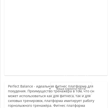
Новинки
Отзывы
о
товаре
Отзывы
о
магазине
Здравствуйте,
войдите в кабинет
Perfect Balance - идеальная фитнес платформа для
Регистрация
Ваша корзина пуста!
похудения. Преимущество тренажёра в том, что он
Авторизация
может использоваться как для фитнеса, так и для
силовых тренировок, платформа имитирует работу
горнолыжного тренажёра. Фитнес платформа