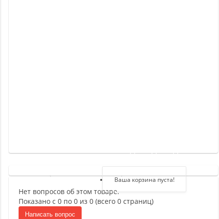
Новинки
Отзывы
о
товаре
Отзывы
о
магазине
Здравствуйте,
войдите в кабинет
Регистрация
Ваша корзина пуста!
Нет вопросов об этом товаре.
Авторизация
Показано с 0 по 0 из 0 (всего 0 страниц)
Написать вопрос