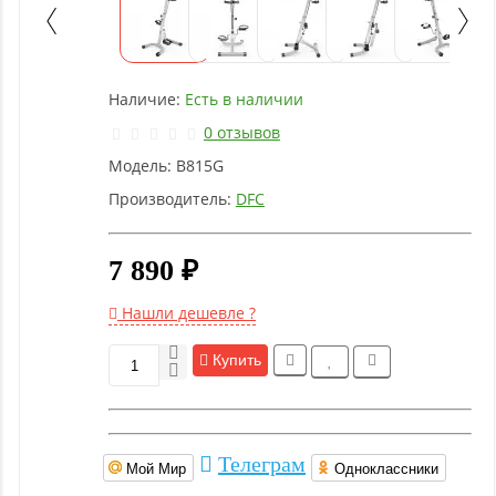
Детское
оборудование
Наличие:
Есть в наличии
Рукоятки
и тяги
0 отзывов
Модель:
B815G
Аэробика
Производитель:
DFC
и
фитнес
7 890 ₽
Гимнастическое
Нашли дешевле ?
оборудование
Купить
Функциональный
тренинг
Телеграм
Мой Мир
Одноклассники