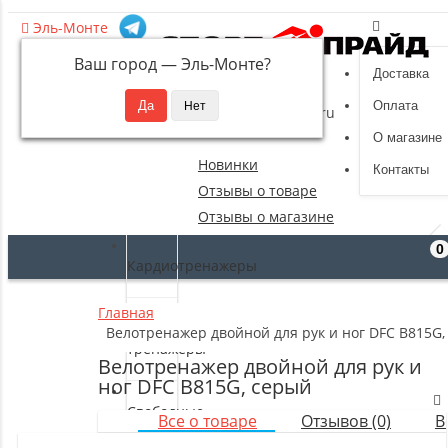
Эль-Монте
Ваш город —
Эль-Монте
?
Доставка
8 (495) 532-94-39
Оплата
sportpride@yandex.ru
О магазине
Новинки
Контакты
Отзывы о товаре
Отзывы о магазине
0
Кардиотренажеры
Главная
Силовые
Велотренажер двойной для рук и ног DFC B815G,
тренажеры
Велотренажер двойной для рук и
ног DFC B815G, серый
Свободные
Все о товаре
Отзывов (0)
В
веса