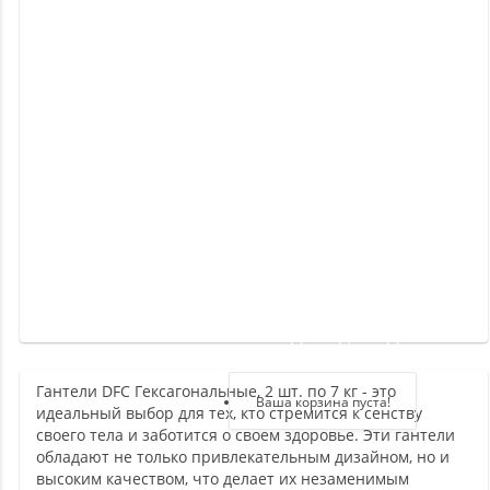
Новинки
Отзывы
о
товаре
Отзывы
о
магазине
Здравствуйте,
войдите в кабинет
Гантели DFC Гексагональные, 2 шт. по 7 кг - это
Регистрация
Ваша корзина пуста!
идеальный выбор для тех, кто стремится к сенству
Авторизация
своего тела и заботится о своем здоровье. Эти гантели
обладают не только привлекательным дизайном, но и
высоким качеством, что делает их незаменимым