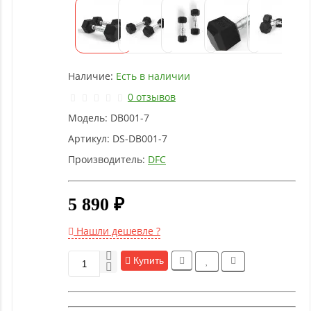
Детское
оборудование
Рукоятки
Наличие:
Есть в наличии
и тяги
0 отзывов
Модель:
DB001-7
Аэробика
и
Артикул:
DS-DB001-7
фитнес
Производитель:
DFC
Гимнастическое
5 890 ₽
оборудование
Нашли дешевле ?
Функциональный
Купить
тренинг