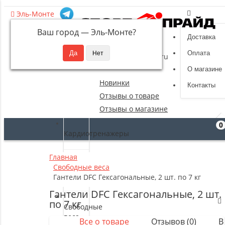
Эль-Монте
Ваш город —
Эль-Монте
?
Доставка
8 (495) 532-94-39
Оплата
sportpride@yandex.ru
О магазине
Новинки
Контакты
Отзывы о товаре
Отзывы о магазине
0
Кардиотренажеры
Главная
Силовые
Свободные веса
тренажеры
Гантели DFC Гексагональные, 2 шт. по 7 кг
Гантели DFC Гексагональные, 2 шт.
по 7 кг
Свободные
веса
Все о товаре
Отзывов (0)
В