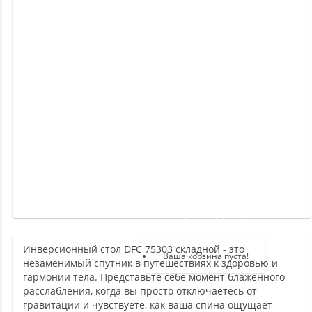
Новинки
Отзывы
о
товаре
Отзывы
о
магазине
Здравствуйте,
войдите в кабинет
Инверсионный стол DFC 75303 складной - это
Регистрация
Ваша корзина пуста!
незаменимый спутник в путешествиях к здоровью и
Авторизация
гармонии тела. Представьте себе момент блаженного
расслабления, когда вы просто отключаетесь от
гравитации и чувствуете, как ваша спина ощущает