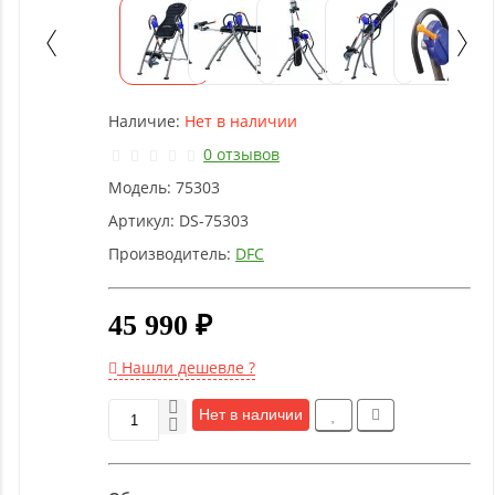
Детское
оборудование
Рукоятки
Наличие:
Нет в наличии
и тяги
0 отзывов
Модель:
75303
Аэробика
и
Артикул:
DS-75303
фитнес
Производитель:
DFC
Гимнастическое
45 990 ₽
оборудование
Нашли дешевле ?
Функциональный
Нет в наличии
тренинг