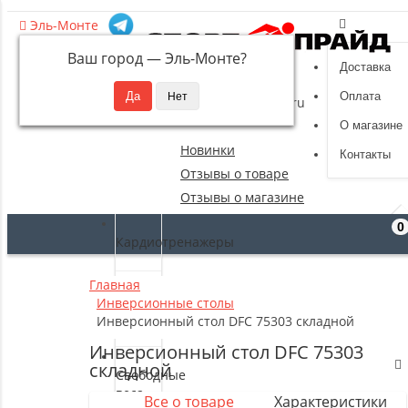
Эль-Монте
Ваш город —
Эль-Монте
?
Доставка
8 (495) 532-94-39
Оплата
sportpride@yandex.ru
О магазине
Новинки
Контакты
Отзывы о товаре
Отзывы о магазине
0
Кардиотренажеры
Главная
Силовые
Инверсионные столы
тренажеры
Инверсионный стол DFC 75303 складной
Инверсионный стол DFC 75303
складной
Свободные
веса
Все о товаре
Характеристики