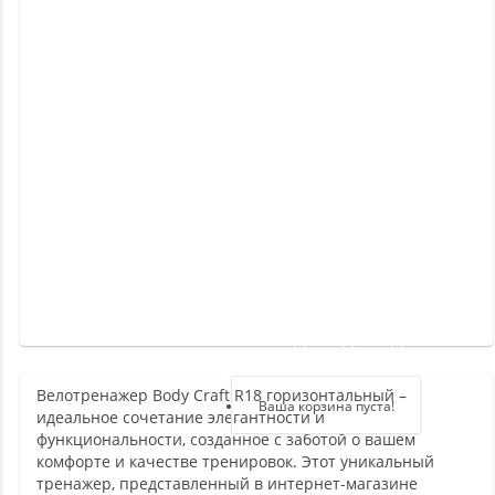
Новинки
Отзывы
о
товаре
Отзывы
о
магазине
Здравствуйте,
войдите в кабинет
Велотренажер Body Craft R18 горизонтальный –
Регистрация
Ваша корзина пуста!
идеальное сочетание элегантности и
Авторизация
функциональности, созданное с заботой о вашем
комфорте и качестве тренировок. Этот уникальный
тренажер, представленный в интернет-магазине