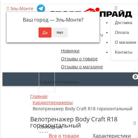
Эль-Монте
Ваш город —
Эль-Монте
?
Доставка
8 (495) 532-94-39
Оплата
sportpride@yandex.ru
О магазине
Новинки
Контакты
Отзывы о товаре
Отзывы о магазине
0
Кардиотренажеры
Главная
Силовые
Кардиотренажеры
тренажеры
Велотренажер Body Craft R18 горизонтальный
Велотренажер Body Craft R18
горизонтальный
Свободные
веса
Все о товаре
Характеристики