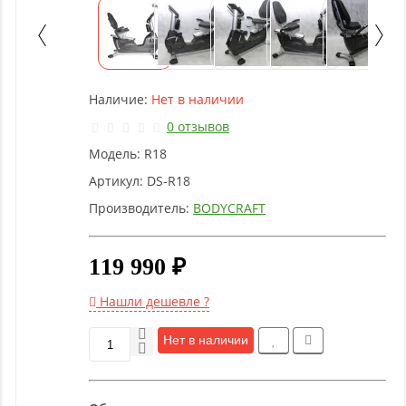
Детское
оборудование
Рукоятки
Наличие:
Нет в наличии
и тяги
0 отзывов
Модель:
R18
Аэробика
и
Артикул:
DS-R18
фитнес
Производитель:
BODYCRAFT
Гимнастическое
119 990 ₽
оборудование
Нашли дешевле ?
Функциональный
Нет в наличии
тренинг