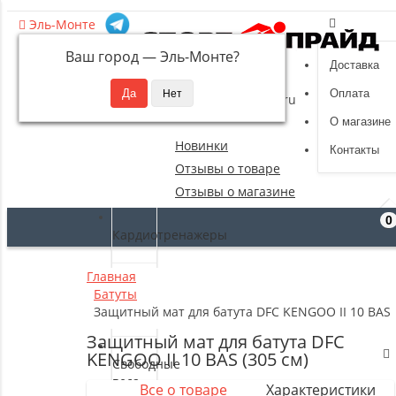
Эль-Монте
Ваш город —
Эль-Монте
?
Доставка
8 (495) 532-94-39
Оплата
sportpride@yandex.ru
О магазине
Новинки
Контакты
Отзывы о товаре
Отзывы о магазине
0
Кардиотренажеры
Главная
Силовые
Батуты
тренажеры
Защитный мат для батута DFC KENGOO II 10 BAS (
Защитный мат для батута DFC
KENGOO II 10 BAS (305 см)
Свободные
веса
Все о товаре
Характеристики