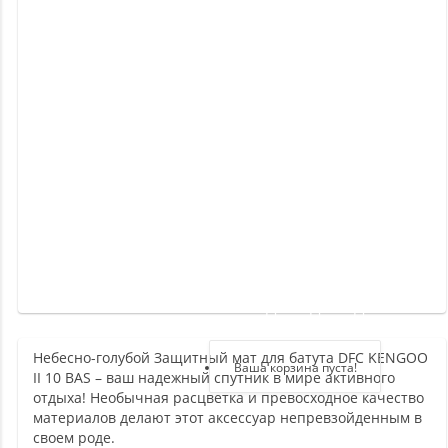
Новинки
Отзывы
о
товаре
Отзывы
о
магазине
Здравствуйте,
войдите в кабинет
Небесно-голубой Защитный мат для батута DFC KENGOO
Регистрация
Ваша корзина пуста!
II 10 BAS – ваш надежный спутник в мире активного
Авторизация
отдыха! Необычная расцветка и превосходное качество
материалов делают этот аксессуар непревзойденным в
своем роде.