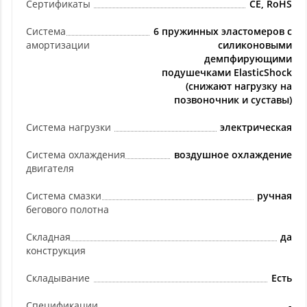
Сертификаты
CE, RoHS
Система
6 пружинных эластомеров с
амортизации
силиконовыми
демпфирующими
подушечками ElasticShock
(снижают нагрузку на
позвоночник и суставы)
Система нагрузки
электрическая
Система охлаждения
воздушное охлаждение
двигателя
Система смазки
ручная
бегового полотна
Складная
да
конструкция
Складывание
Есть
Спецификации
-