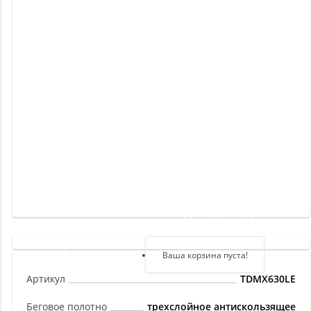
Новинки
Отзывы
о
товаре
Отзывы
о
магазине
Здравствуйте,
войдите в кабинет
Регистрация
Ваша корзина пуста!
Авторизация
Артикул
TDMX630LE
Беговое полотно
трехслойное антискользящее