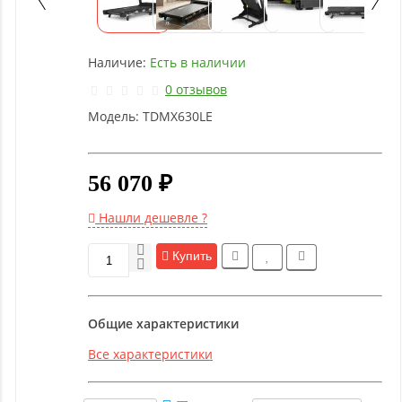
Детское
оборудование
Наличие:
Есть в наличии
Рукоятки
0 отзывов
и тяги
Модель:
TDMX630LE
Аэробика
и
56 070 ₽
фитнес
Нашли дешевле ?
Гимнастическое
Купить
оборудование
Общие характеристики
Функциональный
тренинг
Все характеристики