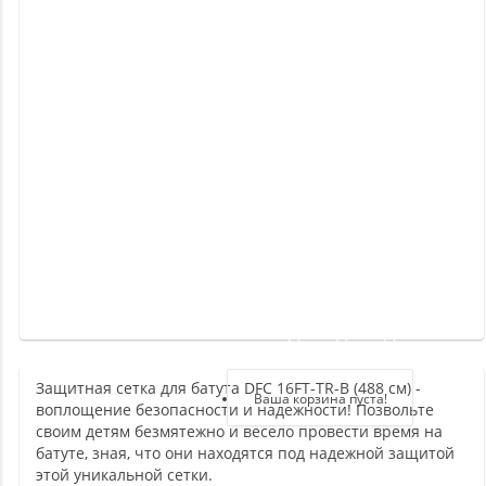
Новинки
Отзывы
о
товаре
Отзывы
о
магазине
Здравствуйте,
войдите в кабинет
Защитная сетка для батута DFC 16FT-TR-B (488 см) -
Регистрация
Ваша корзина пуста!
воплощение безопасности и надежности! Позвольте
Авторизация
своим детям безмятежно и весело провести время на
батуте, зная, что они находятся под надежной защитой
этой уникальной сетки.