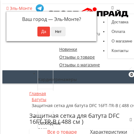
Эль-Монте
Ваш город —
Эль-Монте
?
Доставка
8 (495) 532-94-39
Оплата
sportpride@yandex.ru
О магазине
Новинки
Контакты
Отзывы о товаре
Отзывы о магазине
0
Кардиотренажеры
Главная
Силовые
Батуты
тренажеры
Защитная сетка для батута DFC 16FT-TR-B ( 488 см
Защитная сетка для батута DFC
16FT-TR-B ( 488 см )
Свободные
веса
Все о товаре
Характеристики