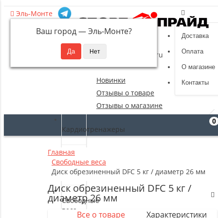
Эль-Монте
Ваш город —
Эль-Монте
?
Доставка
8 (495) 532-94-39
Оплата
sportpride@yandex.ru
О магазине
Новинки
Контакты
Отзывы о товаре
Отзывы о магазине
0
Кардиотренажеры
Главная
Силовые
Свободные веса
тренажеры
Диск обрезиненный DFC 5 кг / диаметр 26 мм
Диск обрезиненный DFC 5 кг /
диаметр 26 мм
Свободные
веса
Все о товаре
Характеристики