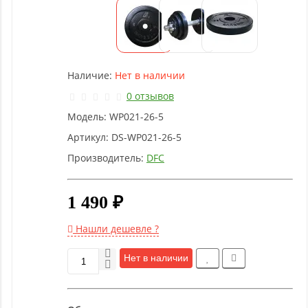
Детское
оборудование
Рукоятки
Наличие:
Нет в наличии
и тяги
0 отзывов
Модель:
WP021-26-5
Аэробика
и
Артикул:
DS-WP021-26-5
фитнес
Производитель:
DFC
Гимнастическое
1 490 ₽
оборудование
Нашли дешевле ?
Функциональный
Нет в наличии
тренинг