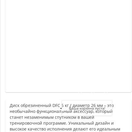
Новинки
Отзывы
о
товаре
Отзывы
о
магазине
Здравствуйте,
войдите в кабинет
Диск обрезиненный DFC 5 кг / диаметр 26 мм – это
Регистрация
Ваша корзина пуста!
необычайно функциональный аксессуар, который
Авторизация
станет незаменимым спутником в вашей
тренировочной программе. Уникальный дизайн и
высокое качество исполнения делают его идеальным