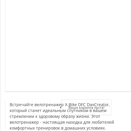
Новинки
Отзывы
о
товаре
Отзывы
о
магазине
Здравствуйте,
войдите в кабинет
Встречайте велотренажер X-Bike DFC DavCreator,
Регистрация
Ваша корзина пуста!
который станет идеальным спутником в вашем
Авторизация
стремлении к здоровому образу жизни. Этот
велотренажер - настоящая находка для любителей
комфортных тренировок в домашних условиях.