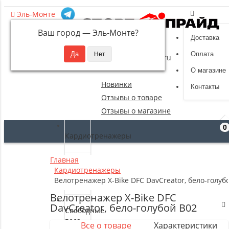
Эль-Монте
Ваш город —
Эль-Монте
?
Доставка
8 (495) 532-94-39
Оплата
sportpride@yandex.ru
О магазине
Новинки
Контакты
Отзывы о товаре
Отзывы о магазине
0
Кардиотренажеры
Главная
Силовые
Кардиотренажеры
тренажеры
Велотренажер X-Bike DFC DavCreator, бело-голуб
Велотренажер X-Bike DFC
DavCreator, бело-голубой B02
Свободные
веса
Все о товаре
Характеристики