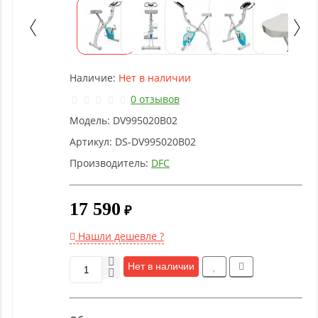
Детское
оборудование
Рукоятки
Наличие:
Нет в наличии
и тяги
0 отзывов
Модель:
DV995020B02
Аэробика
и
Артикул:
DS-DV995020B02
фитнес
Производитель:
DFC
Гимнастическое
17 590
₽
оборудование
Нашли дешевле ?
Функциональный
Нет в наличии
тренинг