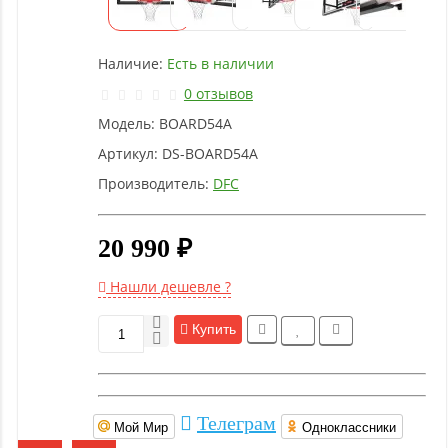
оборудование
Наличие:
Есть в наличии
Рукоятки
и тяги
0 отзывов
Модель:
BOARD54A
Аэробика
Артикул:
DS-BOARD54A
и
Производитель:
DFC
фитнес
20 990 ₽
Гимнастическое
оборудование
Нашли дешевле ?
Купить
Функциональный
тренинг
Телеграм
Йога и
Мой Мир
Одноклассники
пилатес