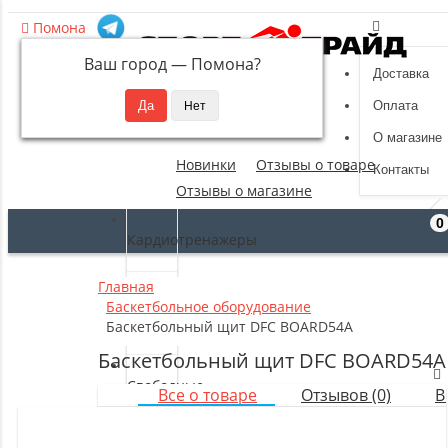
Помона
Ваш город —
Помона
?
Доставка
8 (495) 532-94-39
Оплата
sportpride@yandex.ru
О магазине
Новинки
Отзывы о товаре
Контакты
Отзывы о магазине
0
Кардиотренажеры
Главная
Силовые
Баскетбольное оборудование
тренажеры
Баскетбольный щит DFC BOARD54A
Баскетбольный щит DFC BOARD54A
Свободные
Все о товаре
Отзывов (0)
В
веса