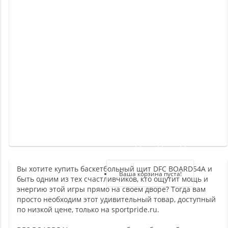
Новинки
Отзывы
о
товаре
Отзывы
о
магазине
Здравствуйте,
войдите в кабинет
Вы хотите купить баскетбольный щит DFC BOARD54A и
Регистрация
Ваша корзина пуста!
быть одним из тех счастливчиков, кто ощутит мощь и
Авторизация
энергию этой игры прямо на своем дворе? Тогда вам
просто необходим этот удивительный товар, доступный
по низкой цене, только на sportpride.ru.