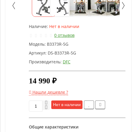
Детское
оборудование
Наличие:
Нет в наличии
Рукоятки
и тяги
0 отзывов
Модель:
B3373R-5G
Аэробика
Артикул:
DS-B3373R-5G
и
Производитель:
DFC
фитнес
14 990 ₽
Гимнастическое
оборудование
Нашли дешевле ?
Нет в наличии
Функциональный
тренинг
Общие характеристики