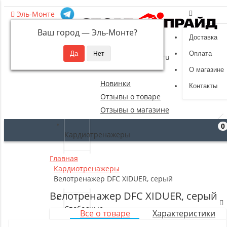
Эль-Монте
Ваш город —
Эль-Монте
?
Доставка
8 (495) 532-94-39
Оплата
sportpride@yandex.ru
О магазине
Новинки
Контакты
Отзывы о товаре
Отзывы о магазине
0
Кардиотренажеры
Главная
Силовые
Кардиотренажеры
тренажеры
Велотренажер DFC XIDUER, серый
Велотренажер DFC XIDUER, серый
Свободные
Все о товаре
Характеристики
веса