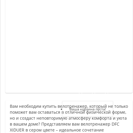
Новинки
Отзывы
о
товаре
Отзывы
о
магазине
Здравствуйте,
войдите в кабинет
Вам необходим купить велотренажер, который не только
Регистрация
Ваша корзина пуста!
поможет вам оставаться в отличной физической форме,
Авторизация
но и создаст неповторимую атмосферу комфорта и уюта
в вашем доме? Представляем вам велотренажер DFC
XIDUER в сером цвете – идеальное сочетание