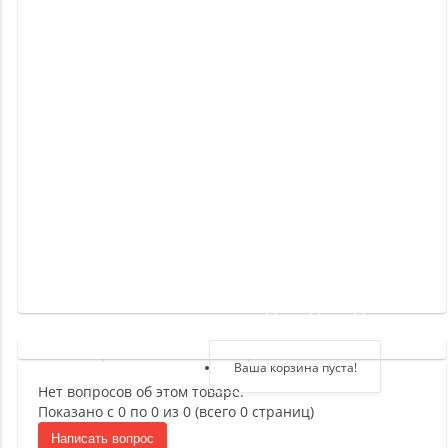
Новинки
Отзывы
о
товаре
Отзывы
о
магазине
Здравствуйте,
войдите в кабинет
Регистрация
Ваша корзина пуста!
Нет вопросов об этом товаре.
Авторизация
Показано с 0 по 0 из 0 (всего 0 страниц)
Написать вопрос