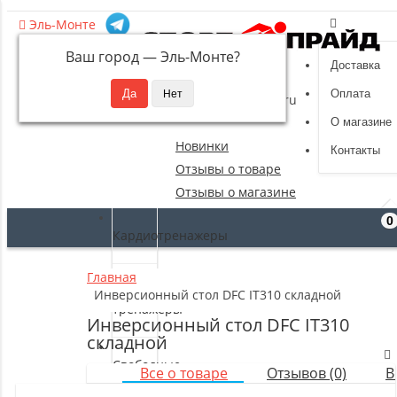
Эль-Монте
Ваш город —
Эль-Монте
?
Доставка
8 (495) 532-94-39
Оплата
sportpride@yandex.ru
О магазине
Новинки
Контакты
Отзывы о товаре
Отзывы о магазине
0
Кардиотренажеры
Главная
Силовые
Инверсионный стол DFC IT310 складной
тренажеры
Инверсионный стол DFC IT310
складной
Свободные
Все о товаре
Отзывов (0)
В
веса