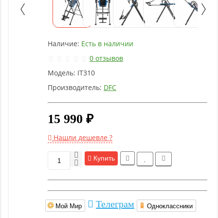
Детское
оборудование
Наличие:
Есть в наличии
Рукоятки
и тяги
0 отзывов
Модель:
IT310
Аэробика
Производитель:
DFC
и
фитнес
15 990 ₽
Гимнастическое
Нашли дешевле ?
оборудование
Купить
Функциональный
тренинг
Телеграм
Мой Мир
Одноклассники