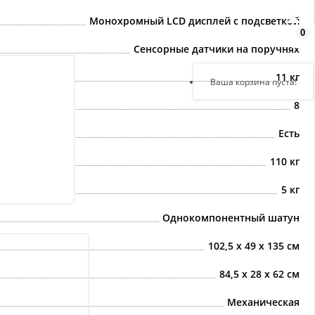
Монохромный LCD дисплей с подсветкой
0
Здравствуйте,
войдите в кабинет
Сенсорные датчики на поручнях
11 кг
Регистрация
Ваша корзина пуста!
Авторизация
8
Есть
110 кг
5 кг
Однокомпонентный шатун
102,5 х 49 х 135 см
84,5 х 28 х 62 см
Механическая