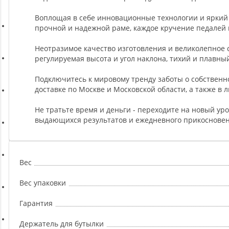
Ремни, Пояса и Упряжи
Воплощая в себе инновационные технологии и яркий 
прочной и надежной раме, каждое кручение педалей
Сапборды
Неотразимое качество изготовления и великолепное
регулируемая высота и угол наклона, тихий и плавный
Волейбол
Подключитесь к мировому тренду заботы о собственно
доставке по Москве и Московской области, а также в 
Системы хранения
Не тратьте время и деньги - переходите на новый ур
выдающихся результатов и ежедневного прикосновен
Футбол и гандбол
Вес
Новинки
Вес упаковки
Отзывы о товаре
Гарантия
Держатель для бутылки