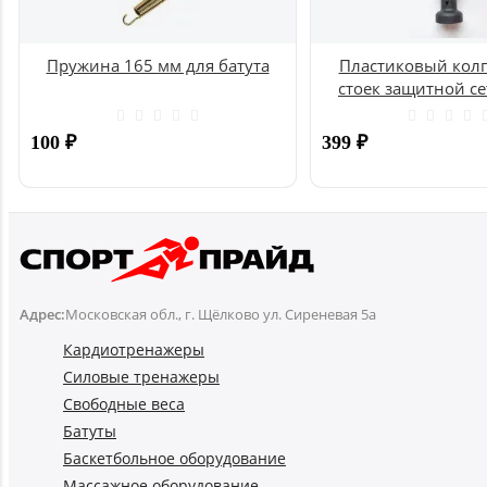
Пружина 165 мм для батута
Пластиковый колп
стоек защитной се
UNIX
100
₽
399
₽
Купить
Адрес:
Московская обл., г. Щёлково ул. Сиреневая 5а
Кардиотренажеры
Силовые тренажеры
Свободные веса
Батуты
Баскетбольное оборудование
Массажное оборудование