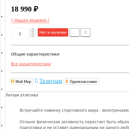
Гимнастическое оборудование
18 990 ₽
Нашли дешевле ?
Функциональный тренинг
Нет в наличии
Йога и пилатес
Общие характеристики
Бокс и единоборства
Все характеристики
Инверсионные столы
Телеграм
Мой Мир
Одноклассники
Легкая атлетика
Встречайте новинку спортивного мира - велотренаже
Прочее оборудование (пьедесталы и скамьи для раздевалок)
Отныне физическая активность перестает быть обузо
подготовки и не оставит равнодушным ни одного люб