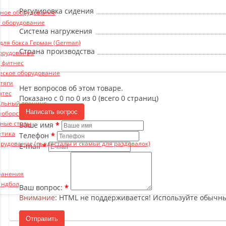
Регулировка сидения
ьное оборудование
 оборудование
Система нагружения
ля бокса Герман (German)
Страна производства
борудование
и фитнес
еское оборудование
 тяги
Нет вопросов об этом товаре.
атес
Показано с 0 по 0 из 0 (всего 0 страниц)
льный тренинг
Написать вопрос
ноборства
ные столы
Ваше имя
етика
Телефон
рудование (пьедесталы и скамьи для раздевалок)
E-mail
ранения
андбол
Ваш вопрос:
Внимание
: HTML не поддерживается! Используйте обычны
Отправить