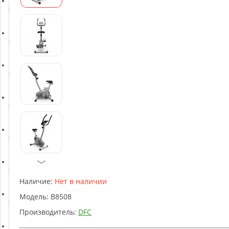
Батуты
Баскетбольное оборудование
Массажное оборудование
Игротека
Детское оборудование
Рукоятки и тяги
Наличие:
Нет в наличии
Модель:
B8508
Аэробика и фитнес
Производитель:
DFC