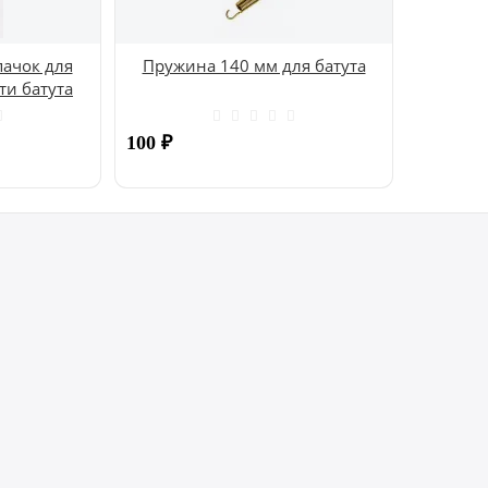
ачок для
Пружина 140 мм для батута
ти батута
100
₽
Купить
Купить