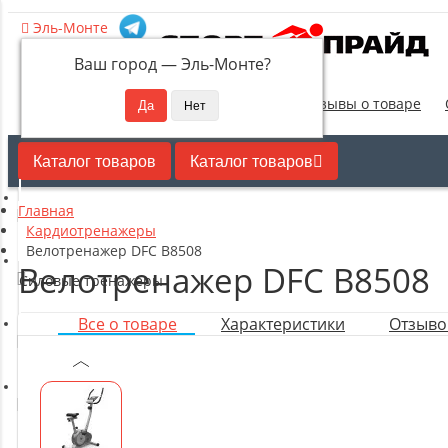
Эль-Монте
Ваш город —
Эль-Монте
?
Новинки
Отзывы о товаре
Каталог товаров
Каталог товаров
Главная
Кардиотренажеры
Кардиотренажеры
Велотренажер DFC B8508
Велотренажер DFC B8508
Силовые тренажеры
Все о товаре
Характеристики
Отзывов
Свободные веса
Оборудование для настольного тенниса