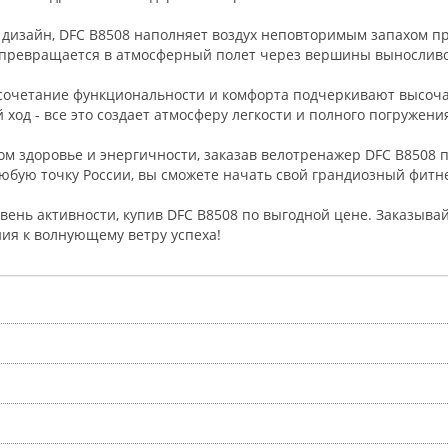
дизайн, DFC B8508 наполняет воздух неповторимым запахом пр
 превращается в атмосферный полет через вершины выносливос
 сочетание функциональности и комфорта подчеркивают высоча
 ход - все это создает атмосферу легкости и полного погружен
м здоровье и энергичности, заказав велотренажер DFC B8508 п
любую точку России, вы сможете начать свой грандиозный фитне
овень активности, купив DFC B8508 по выгодной цене. Заказыв
ия к волнующему ветру успеха!