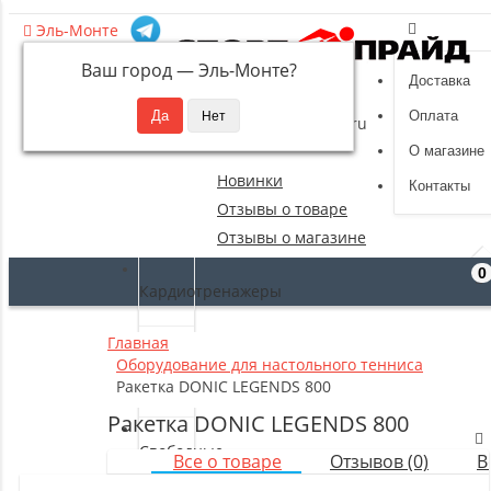
Эль-Монте
Ваш город —
Эль-Монте
?
Доставка
8 (495) 532-94-39
Оплата
sportpride@yandex.ru
О магазине
Новинки
Контакты
Отзывы о товаре
Отзывы о магазине
0
Кардиотренажеры
Главная
Силовые
Оборудование для настольного тенниса
тренажеры
Ракетка DONIC LEGENDS 800
Ракетка DONIC LEGENDS 800
Свободные
Все о товаре
Отзывов (0)
В
веса