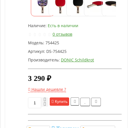
Детское
оборудование
Наличие:
Есть в наличии
Рукоятки
и тяги
0 отзывов
Модель:
754425
Аэробика
Артикул:
DS-754425
и
Производитель:
DONIC Schildkrot
фитнес
3 290 ₽
Гимнастическое
оборудование
Нашли дешевле ?
Купить
Функциональный
тренинг