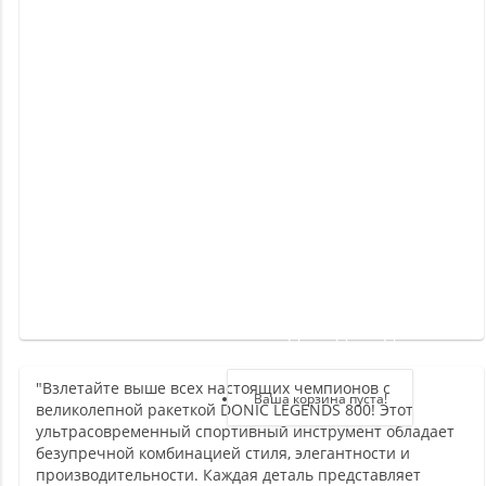
Новинки
Отзывы
о
товаре
Отзывы
о
магазине
Здравствуйте,
войдите в кабинет
"Взлетайте выше всех настоящих чемпионов с
Регистрация
Ваша корзина пуста!
великолепной ракеткой DONIC LEGENDS 800! Этот
Авторизация
ультрасовременный спортивный инструмент обладает
безупречной комбинацией стиля, элегантности и
производительности. Каждая деталь представляет