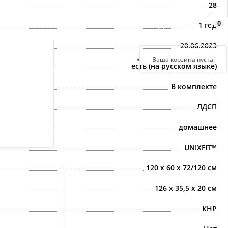
28
0
1 год
Здравствуйте,
войдите в кабинет
20.06.2023
Регистрация
Ваша корзина пуста!
есть (на русском языке)
Авторизация
В комплекте
ЛДСП
домашнее
UNIXFIT™
120 х 60 х 72/120 см
126 х 35,5 х 20 см
КНР