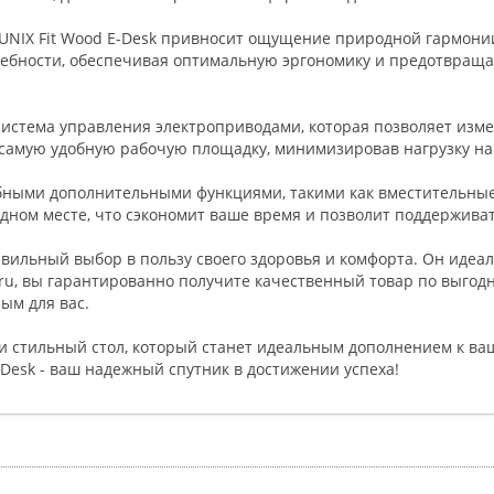
 UNIX Fit Wood E-Desk привносит ощущение природной гармонии
требности, обеспечивая оптимальную эргономику и предотвращ
система управления электроприводами, которая позволяет изме
ь самую удобную рабочую площадку, минимизировав нагрузку на
добными дополнительными функциями, такими как вместительны
дном месте, что сэкономит ваше время и позволит поддерживат
равильный выбор в пользу своего здоровья и комфорта. Он идеа
.ru, вы гарантированно получите качественный товар по выгодн
ым для вас.
 и стильный стол, который станет идеальным дополнением к ва
-Desk - ваш надежный спутник в достижении успеха!