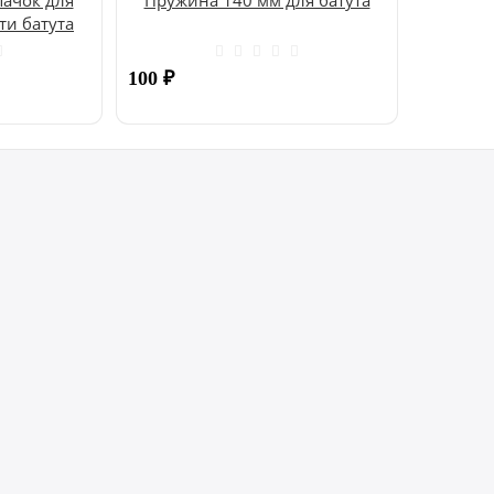
ти батута
100
₽
Купить
Купить