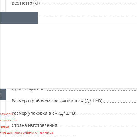
Отзывы о магазине
Вес нетто (кг)
Гарантия
Дата поступления
Инструкция по сборке
Инструмент для сборки
Материал столешницы
Назначение
Производитель
Размер в рабочем состоянии в см (Д*Ш*В)
Размер упаковки в см (Д*Ш*В)
нажеры
ренажеры
Страна изготовления
 веса
ние для настольного тенниса