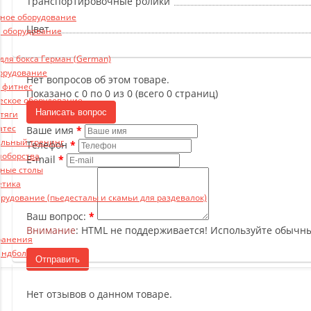
Транспортировочные ролики
ьное оборудование
Цвет
 оборудование
ля бокса Герман (German)
борудование
Нет вопросов об этом товаре.
и фитнес
Показано с 0 по 0 из 0 (всего 0 страниц)
еское оборудование
Написать вопрос
 тяги
атес
Ваше имя
льный тренинг
Телефон
ноборства
E-mail
ные столы
етика
рудование (пьедесталы и скамьи для раздевалок)
Ваш вопрос:
Внимание
: HTML не поддерживается! Используйте обычны
ранения
андбол
Отправить
Нет отзывов о данном товаре.