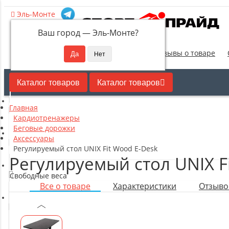
Эль-Монте
Ваш город —
Эль-Монте
?
Новинки
Отзывы о товаре
Каталог товаров
Каталог товаров
Главная
Кардиотренажеры
Кардиотренажеры
Беговые дорожки
Аксессуары
Силовые тренажеры
Регулируемый стол UNIX Fit Wood E-Desk
Регулируемый стол UNIX F
Свободные веса
Все о товаре
Характеристики
Отзывов
Оборудование для настольного тенниса