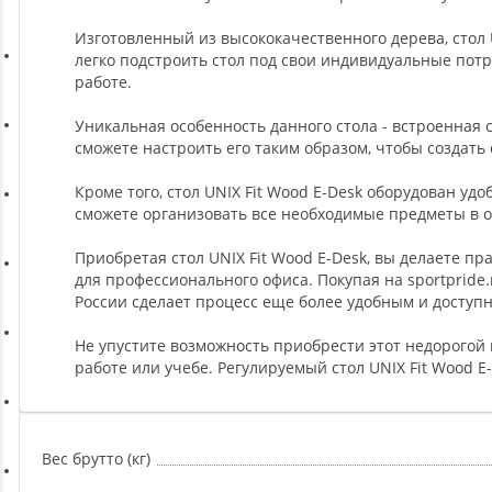
Ремни, Пояса и Упряжи
Изготовленный из высококачественного дерева, стол
легко подстроить стол под свои индивидуальные по
Сапборды
работе.
Уникальная особенность данного стола - встроенная 
Волейбол
сможете настроить его таким образом, чтобы создат
Кроме того, стол UNIX Fit Wood E-Desk оборудован у
сможете организовать все необходимые предметы в о
Системы хранения
Приобретая стол UNIX Fit Wood E-Desk, вы делаете п
для профессионального офиса. Покупая на sportpride
Футбол и гандбол
России сделает процесс еще более удобным и доступн
Не упустите возможность приобрести этот недорогой
Новинки
работе или учебе. Регулируемый стол UNIX Fit Wood E
Отзывы о товаре
Вес брутто (кг)