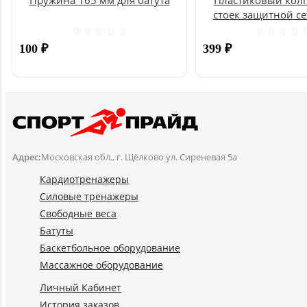
стоек защитной се
UNIX
100
₽
399
₽
Купить
Адрес:
Московская обл., г. Щёлково ул. Сиреневая 5а
Кардиотренажеры
Силовые тренажеры
Свободные веса
Батуты
Баскетбольное оборудование
Массажное оборудование
Личный Кабинет
История заказов