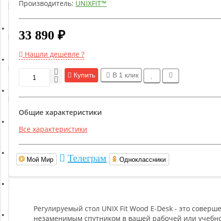
Производитель:
UNIXFIT™
Гимнастическое оборудование
33 890 ₽
Функциональный тренинг
Нашли дешевле ?
Йога и пилатес
Купить
В 1 клик
Бокс и единоборства
Общие характеристики
Все характеристики
Инверсионные столы
Телеграм
Мой Мир
Одноклассники
Легкая атлетика
Прочее оборудование (пьедесталы и скамьи для раздевалок)
Регулируемый стол UNIX Fit Wood E-Desk - это совер
незаменимым спутником в вашей рабочей или учебно