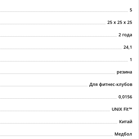
5
25 х 25 х 25
2 года
24,1
1
резина
Для фитнес-клубов
0,0156
UNIX Fit™
Китай
Медбол