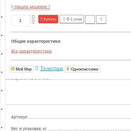
Гимнастическое оборудование
Нашли дешевле ?
Купить
В 1 клик
Функциональный тренинг
Йога и пилатес
Общие характеристики
Все характеристики
Бокс и единоборства
Телеграм
Мой Мир
Одноклассники
Инверсионные столы
Легкая атлетика
Прочее оборудование (пьедесталы и скамьи для раздевалок)
Артикул
Вес в упаковке, кг