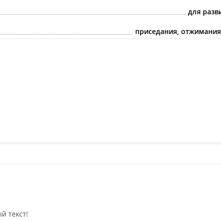
для разв
приседания, отжимания,
й текст!