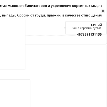
ития мышц-стабилизаторов и укрепления корсетных мышц
0
Здравствуйте,
 выпады, броски от груди, прыжки, в качестве отягощения
войдите в кабинет
Синий
Регистрация
Ваша корзина пуста!
Авторизация
4678591131135