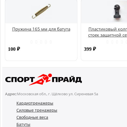
Пружина 165 мм для батута
Пластиковый колп
стоек защитной се
UNIX
100
₽
399
₽
Купить
Адрес:
Московская обл., г. Щёлково ул. Сиреневая 5а
Кардиотренажеры
Силовые тренажеры
Свободные веса
Батуты