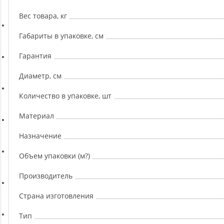
Ремни, Пояса и Упряжи
Вес товара, кг
Сапборды
Габариты в упаковке, см
Гарантия
Волейбол
Диаметр, см
Количество в упаковке, шт
Системы хранения
Материал
Футбол и гандбол
Назначение
Объем упаковки (м?)
Новинки
Производитель
Отзывы о товаре
Страна изготовления
Тип