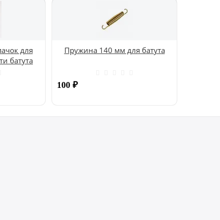
ачок для
Пружина 140 мм для батута
ти батута
100
₽
Купить
Купить