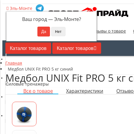
Эль-Монте
Ваш город —
Эль-Монте
?
Новинки
Отзывы о товаре
Каталог товаров
Каталог товаров
Главная
Кардиотренажеры
Медбол UNIX Fit PRO 5 кг синий
Медбол UNIX Fit PRO 5 кг 
Силовые тренажеры
Все о товаре
Характеристики
Отзывов
Свободные веса
Оборудование для настольного тенниса