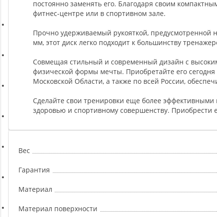
Ремни, Пояса и Упряжи
постоянно заменять его. Благодаря своим компактным
фитнес-центре или в спортивном зале.
Прочно удерживаемый рукояткой, предусмотренной на
Сапборды
мм, этот диск легко подходит к большинству тренаж
Совмещая стильный и современный дизайн с высокими
Волейбол
физической формы мечты. Приобретайте его сегодня в
Московской Области, а также по всей России, обеспе
Системы хранения
Сделайте свои тренировки еще более эффективными и
здоровью и спортивному совершенству. Приобрести ег
Футбол и гандбол
Вес
Новинки
Гарантия
Отзывы о товаре
Материал
Материал поверхности