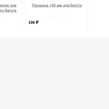
ачок для
Пружина 140 мм для батута
ти батута
100
₽
Купить
Купить