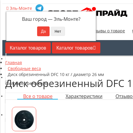
Эль-Монте
Ваш город —
Эль-Монте
?
Новинки
Отзывы о товаре
Каталог товаров
Каталог товаров
Главная
Кардиотренажеры
Свободные веса
Диск обрезиненный DFC 10 кг / диаметр 26 мм
Диск обрезиненный DFC 10
Силовые тренажеры
Все о товаре
Характеристики
Отзывов
Свободные веса
Оборудование для настольного тенниса