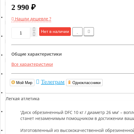
Гимнастическое оборудование
2 990 ₽
Нашли дешевле ?
Функциональный тренинг
Нет в наличии
Йога и пилатес
Общие характеристики
Бокс и единоборства
Все характеристики
Инверсионные столы
Телеграм
Мой Мир
Одноклассники
Легкая атлетика
'Диск обрезиненный DFC 10 кг / диаметр 26 мм' – во
Прочее оборудование (пьедесталы и скамьи для раздевалок)
станет незаменимым помощником в достижении ваши
Изготовленный из высококачественной обрезиненной 