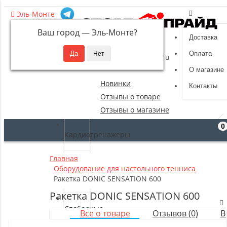
Эль-Монте
Ваш город —
Эль-Монте
?
Доставка
8 (495) 532-94-39
Оплата
sportpride@yandex.ru
О магазине
Новинки
Контакты
Отзывы о товаре
Отзывы о магазине
0
Кардиотренажеры
Главная
Силовые
Оборудование для настольного тенниса
тренажеры
Ракетка DONIC SENSATION 600
Ракетка DONIC SENSATION 600
Свободные
Все о товаре
Отзывов (0)
В
веса