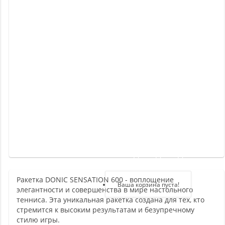
Новинки
Отзывы
о
товаре
Отзывы
о
магазине
Здравствуйте,
войдите в кабинет
Ракетка DONIC SENSATION 600 - воплощение
Регистрация
Ваша корзина пуста!
элегантности и совершенства в мире настольного
Авторизация
тенниса. Эта уникальная ракетка создана для тех, кто
стремится к высоким результатам и безупречному
стилю игры.