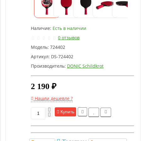
Детское
оборудование
Наличие:
Есть в наличии
Рукоятки
и тяги
0 отзывов
Модель:
724402
Аэробика
Артикул:
DS-724402
и
Производитель:
DONIC Schildkrot
фитнес
2 190 ₽
Гимнастическое
оборудование
Нашли дешевле ?
Купить
Функциональный
тренинг