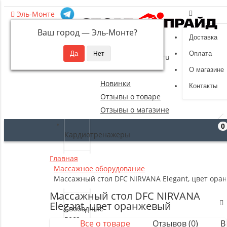
Эль-Монте
Ваш город —
Эль-Монте
?
Доставка
8 (495) 532-94-39
Оплата
sportpride@yandex.ru
О магазине
Новинки
Контакты
Отзывы о товаре
Отзывы о магазине
0
Кардиотренажеры
Главная
Силовые
Массажное оборудование
тренажеры
Массажный стол DFC NIRVANA Elegant, цвет ора
Массажный стол DFC NIRVANA
Elegant, цвет оранжевый
Свободные
веса
Все о товаре
Отзывов (0)
В