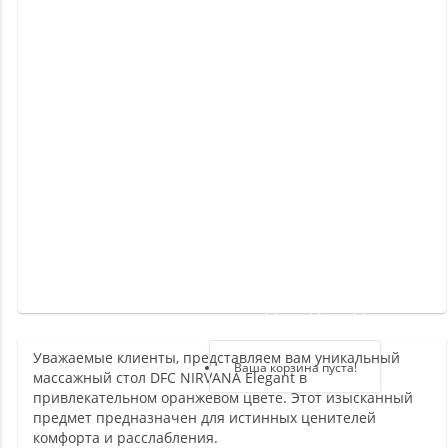
Новинки
Отзывы
о
товаре
Отзывы
о
магазине
Здравствуйте,
войдите в кабинет
Уважаемые клиенты, представляем вам уникальный
Регистрация
Ваша корзина пуста!
массажный стол DFC NIRVANA Elegant в
Авторизация
привлекательном оранжевом цвете. Этот изысканный
предмет предназначен для истинных ценителей
комфорта и расслабления.