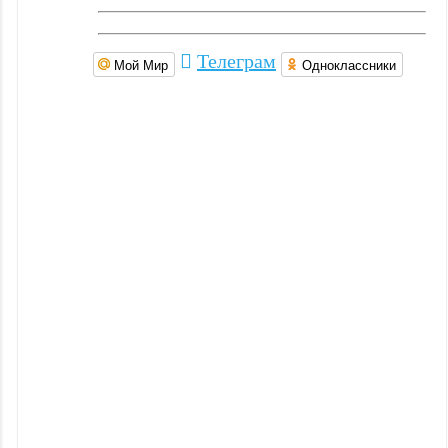
Детское
оборудование
Телеграм
Мой Мир
Одноклассники
Рукоятки
и тяги
Аэробика
и
фитнес
Гимнастическое
оборудование
Функциональный
тренинг