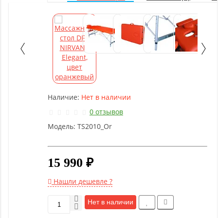
Оборудование
для
настольного
тенниса
Батуты
Наличие:
Нет в наличии
0 отзывов
Баскетбольное
оборудование
Модель:
TS2010_Or
Массажное
15 990 ₽
оборудование
Нашли дешевле ?
Игротека
Нет в наличии