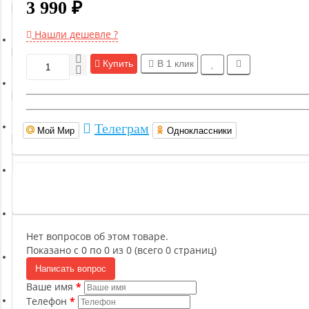
3 990 ₽
Гимнастическое оборудование
Нашли дешевле ?
Функциональный тренинг
Купить
В 1 клик
Йога и пилатес
Телеграм
Мой Мир
Одноклассники
Бокс и единоборства
Инверсионные столы
Легкая атлетика
Нет вопросов об этом товаре.
Показано с 0 по 0 из 0 (всего 0 страниц)
Написать вопрос
Прочее оборудование (пьедесталы и скамьи для раздевалок)
Ваше имя
Телефон