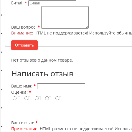
Ремни, Пояса и Упряжи
E-mail
Сапборды
Ваш вопрос:
Внимание
: HTML не поддерживается! Используйте обычны
Волейбол
Отправить
Системы хранения
Нет отзывов о данном товаре.
Написать отзыв
Футбол и гандбол
Ваше имя:
Оценка:
Новинки
Отзывы о товаре
Ваш отзыв:
Примечание:
HTML разметка не поддерживается! Использ