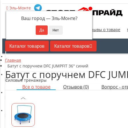
Эль-Монте
Ваш город —
Эль-Монте
?
Новинки
Отзывы о товаре
Каталог товаров
Каталог товаров
Главная
Кардиотренажеры
Батут с поручнем DFC JUMPFIT 36'' синий
Батут с поручнем DFC JUMP
Силовые тренажеры
Все о товаре
Отзывов (0)
Вопрос - отв
Свободные веса
Оборудование для настольного тенниса