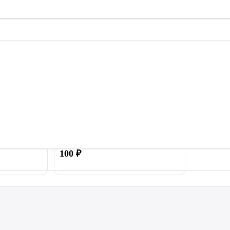
ачок для
Пружина 140 мм для батута
ти батута
100
₽
Купить
Купить