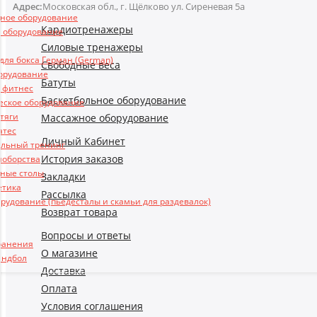
Адрес:
Московская обл., г. Щёлково ул. Сиреневая 5а
ьное оборудование
Кардиотренажеры
 оборудование
Силовые тренажеры
ля бокса Герман (German)
Свободные веса
борудование
Батуты
и фитнес
Баскетбольное оборудование
еское оборудование
 тяги
Массажное оборудование
атес
Личный Кабинет
льный тренинг
История заказов
ноборства
ные столы
Закладки
етика
Рассылка
рудование (пьедесталы и скамьи для раздевалок)
Возврат товара
Вопросы и ответы
ранения
О магазине
андбол
Доставка
Оплата
Условия соглашения