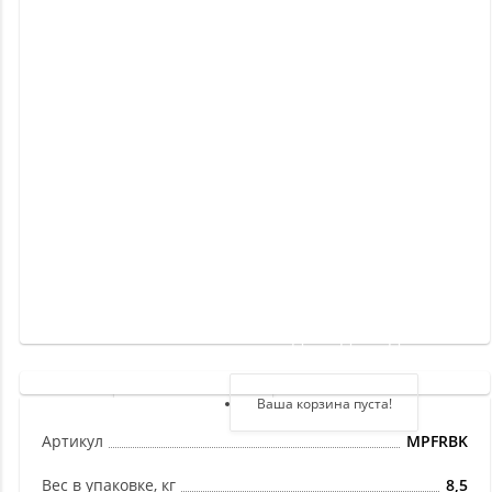
Новинки
Отзывы
о
товаре
Отзывы
о
магазине
Здравствуйте,
войдите в кабинет
Регистрация
Ваша корзина пуста!
Авторизация
Артикул
MPFRBK
Вес в упаковке, кг
8,5