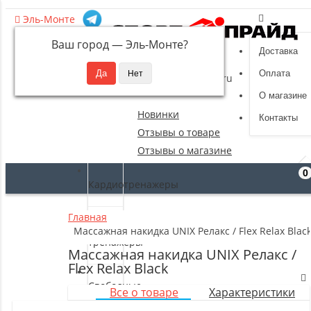
Эль-Монте
Ваш город —
Эль-Монте
?
Доставка
8 (495) 532-94-39
Оплата
sportpride@yandex.ru
О магазине
Новинки
Контакты
Отзывы о товаре
Отзывы о магазине
0
Кардиотренажеры
Главная
Силовые
Массажная накидка UNIX Релакс / Flex Relax Blac
тренажеры
Массажная накидка UNIX Релакс /
Flex Relax Black
Свободные
Все о товаре
Характеристики
веса