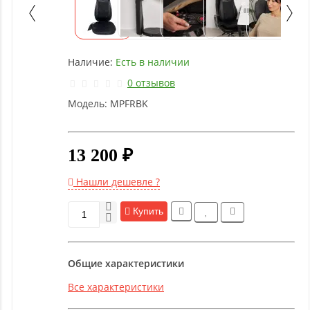
Детское
оборудование
Наличие:
Есть в наличии
Рукоятки
и тяги
0 отзывов
Модель:
MPFRBK
Аэробика
и
фитнес
13 200 ₽
Нашли дешевле ?
Гимнастическое
оборудование
Купить
Функциональный
Общие характеристики
тренинг
Все характеристики