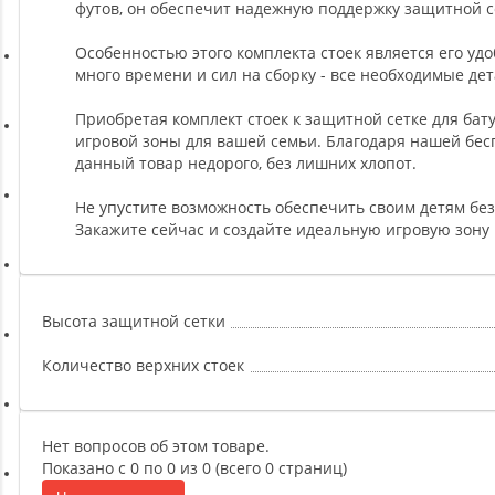
Ремни, Пояса и Упряжи
футов, он обеспечит надежную поддержку защитной с
Особенностью этого комплекта стоек является его удо
много времени и сил на сборку - все необходимые дет
Сапборды
Приобретая комплект стоек к защитной сетке для бату
игровой зоны для вашей семьи. Благодаря нашей бесп
Волейбол
данный товар недорого, без лишних хлопот.
Не упустите возможность обеспечить своим детям безо
Системы хранения
Закажите сейчас и создайте идеальную игровую зону 
Футбол и гандбол
Высота защитной сетки
Новинки
Количество верхних стоек
Отзывы о товаре
Нет вопросов об этом товаре.
Показано с 0 по 0 из 0 (всего 0 страниц)