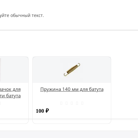
уйте обычный текст.
ачок для
Пружина 140 мм для батута
ти батута
100
₽
Купить
Купить