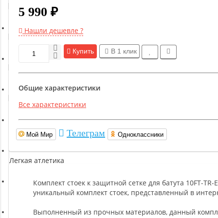
Гимнастическое оборудование
5 990 ₽
Нашли дешевле ?
Функциональный тренинг
Купить
В 1 клик
Йога и пилатес
Общие характеристики
Бокс и единоборства
Все характеристики
Инверсионные столы
Телеграм
Мой Мир
Одноклассники
Легкая атлетика
Комплект стоек к защитной сетке для батута 10FT-TR
Прочее оборудование (пьедесталы и скамьи для раздевалок)
уникальный комплект стоек, представленный в интерн
Выполненный из прочных материалов, данный комплек