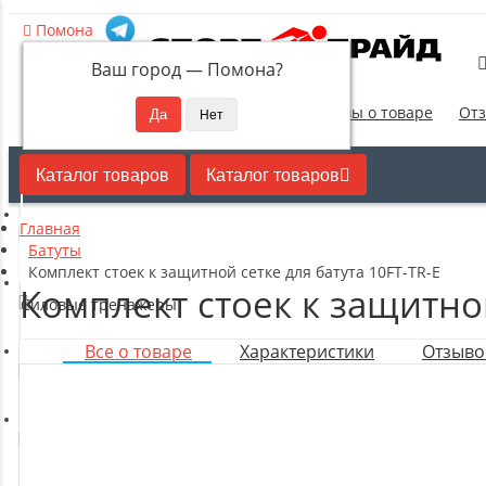
Помона
Ваш город —
Помона
?
Новинки
Отзывы о товаре
Отз
Каталог товаров
Каталог товаров
Главная
Кардиотренажеры
Батуты
Комплект стоек к защитной сетке для батута 10FT-TR-E
Комплект стоек к защитной
Силовые тренажеры
Все о товаре
Характеристики
Отзывов
Свободные веса
Оборудование для настольного тенниса