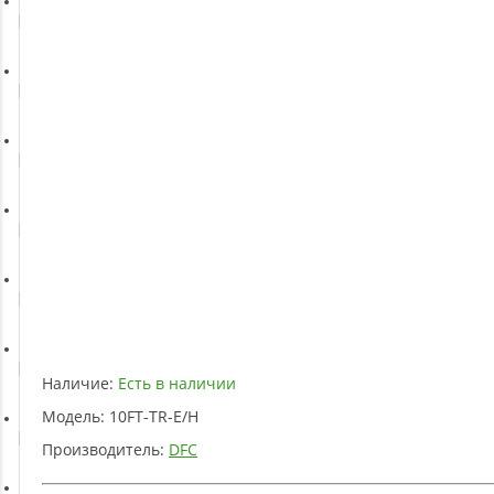
Батуты
Баскетбольное оборудование
Массажное оборудование
Игротека
Детское оборудование
Рукоятки и тяги
Наличие:
Есть в наличии
Модель:
10FT-TR-E/H
Аэробика и фитнес
Производитель:
DFC