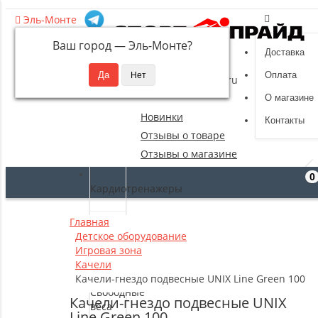
Эль-Монте
Ваш город —
Эль-Монте
?
Доставка
8 (495) 532-94-39
Оплата
sportpride@yandex.ru
О магазине
Новинки
Контакты
Отзывы о товаре
Отзывы о магазине
0
Кардиотренажеры
Главная
Силовые
Детское оборудование
тренажеры
Игровая зона
Качели
Качели-гнездо подвесные UNIX Line Green 100
Свободные
Качели-гнездо подвесные UNIX
веса
Line Green 100