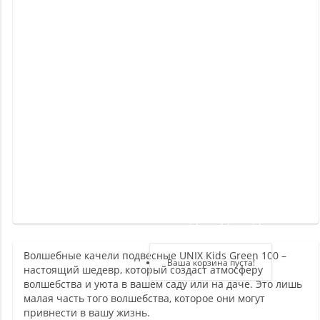
Новинки
Отзывы
о
товаре
Отзывы
о
магазине
Здравствуйте,
войдите в кабинет
Волшебные качели подвесные UNIX Kids Green 100 –
Регистрация
Ваша корзина пуста!
настоящий шедевр, который создаст атмосферу
Авторизация
волшебства и уюта в вашем саду или на даче. Это лишь
малая часть того волшебства, которое они могут
привнести в вашу жизнь.