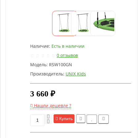
Детское
оборудование
Рукоятки
и тяги
Наличие:
Есть в наличии
Аэробика
0 отзывов
и
Модель:
RSW100GN
фитнес
Производитель:
UNIX Kids
Гимнастическое
3 660 ₽
оборудование
Нашли дешевле ?
Функциональный
тренинг
Купить