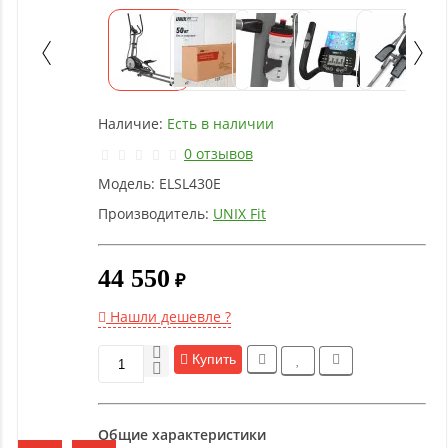
оборудование
Рукоятки
и тяги
Наличие:
Есть в наличии
Аэробика
0 отзывов
и
Модель:
ELSL430E
фитнес
Производитель:
UNIX Fit
Гимнастическое
44 550
оборудование
₽
Нашли дешевле ?
Функциональный
тренинг
Купить
Йога и
Общие характеристики
пилатес