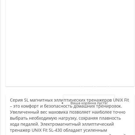
Новинки
Отзывы
о
товаре
Отзывы
о
магазине
Здравствуйте,
войдите в кабинет
Серия SL магнитных эллиптических тренажеров UNIX Fit
Регистрация
Ваша корзина пуста!
– это комфорт и безопасность домашних тренировок.
Авторизация
Увеличенный вес маховика позволяет наиболее точно
выбрать необходимую нагрузку, сохраняя плавность
хода педалей. Электромагнитный эллиптический
тренажер UNIX Fit SL-430 обладает усиленным