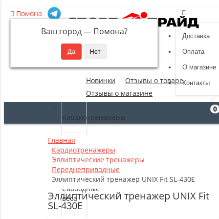
Помона
Ваш город —
Помона
?
Доставка
8 (495) 532-94-39
Оплата
sportpride@yandex.ru
О магазине
Новинки
Отзывы о товаре
Контакты
Отзывы о магазине
0
Кардиотренажеры
Главная
Силовые
Кардиотренажеры
тренажеры
Эллиптические тренажеры
Переднеприводные
Эллиптический тренажер UNIX Fit SL-430E
Свободные
Эллиптический тренажер UNIX Fit
веса
SL-430E