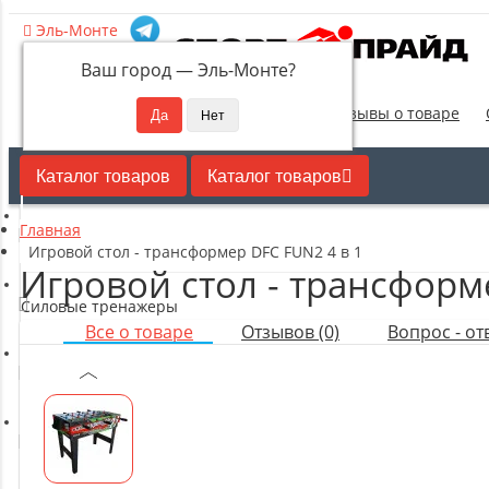
Эль-Монте
Ваш город —
Эль-Монте
?
Новинки
Отзывы о товаре
Каталог товаров
Каталог товаров
Главная
Кардиотренажеры
Игровой стол - трансформер DFC FUN2 4 в 1
Игровой стол - трансформ
Силовые тренажеры
Все о товаре
Отзывов (0)
Вопрос - отв
Свободные веса
Оборудование для настольного тенниса