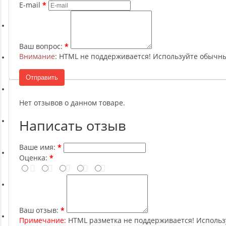
Ремни, Пояса и Упряжи
E-mail
Сапборды
Ваш вопрос:
Внимание
: HTML не поддерживается! Используйте обычны
Волейбол
Отправить
Системы хранения
Нет отзывов о данном товаре.
Написать отзыв
Футбол и гандбол
Ваше имя:
Оценка:
Новинки
Отзывы о товаре
Ваш отзыв:
Примечание:
HTML разметка не поддерживается! Использ