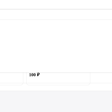
ачок для
Пружина 140 мм для батута
ти батута
100
₽
Купить
Купить