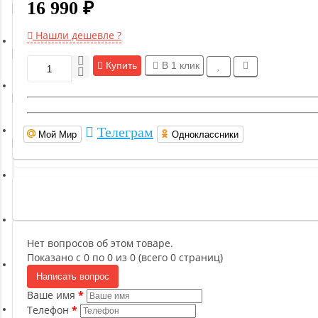
16 990 ₽
Гимнастическое оборудование
Нашли дешевле ?
Функциональный тренинг
Купить
В 1 клик
Йога и пилатес
Телеграм
Мой Мир
Одноклассники
Бокс и единоборства
Инверсионные столы
Легкая атлетика
Нет вопросов об этом товаре.
Показано с 0 по 0 из 0 (всего 0 страниц)
Написать вопрос
Прочее оборудование (пьедесталы и скамьи для раздевалок)
Ваше имя
Телефон