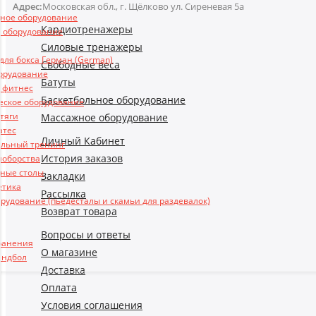
Адрес:
Московская обл., г. Щёлково ул. Сиреневая 5а
ьное оборудование
Кардиотренажеры
 оборудование
Силовые тренажеры
ля бокса Герман (German)
Свободные веса
борудование
Батуты
и фитнес
Баскетбольное оборудование
еское оборудование
 тяги
Массажное оборудование
атес
Личный Кабинет
льный тренинг
История заказов
ноборства
ные столы
Закладки
етика
Рассылка
рудование (пьедесталы и скамьи для раздевалок)
Возврат товара
Вопросы и ответы
ранения
О магазине
андбол
Доставка
Оплата
Условия соглашения