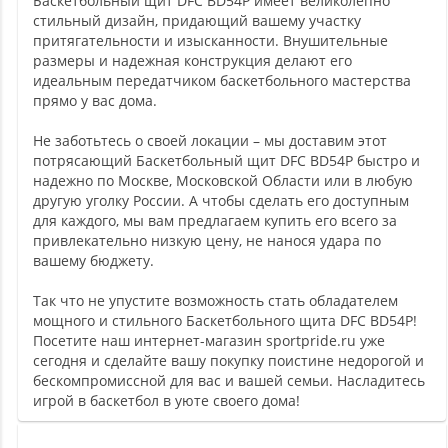
Баскетбольный щит DFC BD54P имеет великолепно
стильный дизайн, придающий вашему участку
притягательности и изысканности. Внушительные
размеры и надежная конструкция делают его
идеальным передатчиком баскетбольного мастерства
прямо у вас дома.
Не заботьтесь о своей локации – мы доставим этот
потрясающий Баскетбольный щит DFC BD54P быстро и
надежно по Москве, Московской Области или в любую
другую уголку России. А чтобы сделать его доступным
для каждого, мы вам предлагаем купить его всего за
привлекательно низкую цену, не нанося удара по
вашему бюджету.
Так что не упустите возможность стать обладателем
мощного и стильного Баскетбольного щита DFC BD54P!
Посетите наш интернет-магазин sportpride.ru уже
сегодня и сделайте вашу покупку поистине недорогой и
бескомпромиссной для вас и вашей семьи. Насладитесь
игрой в баскетбол в уюте своего дома!