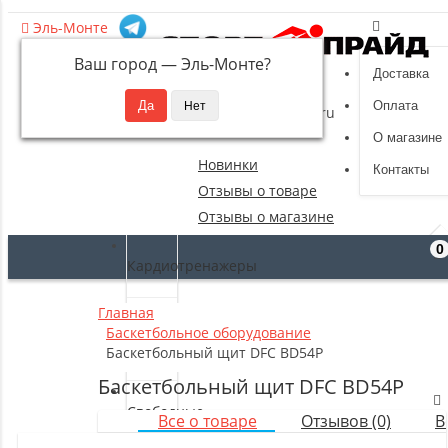
Эль-Монте
Ваш город —
Эль-Монте
?
Доставка
8 (495) 532-94-39
Оплата
sportpride@yandex.ru
О магазине
Новинки
Контакты
Отзывы о товаре
Отзывы о магазине
0
Кардиотренажеры
Главная
Силовые
Баскетбольное оборудование
тренажеры
Баскетбольный щит DFC BD54P
Баскетбольный щит DFC BD54P
Свободные
Все о товаре
Отзывов (0)
В
веса