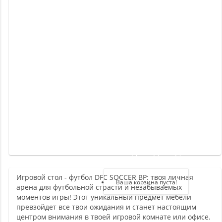
Новинки
Отзывы
о
товаре
Отзывы
о
магазине
Здравствуйте,
войдите в кабинет
Игровой стол - футбол DFC SOCCER BP: твоя личная
Регистрация
Ваша корзина пуста!
арена для футбольной страсти и незабываемых
Авторизация
моментов игры! Этот уникальный предмет мебели
превзойдет все твои ожидания и станет настоящим
центром внимания в твоей игровой комнате или офисе.