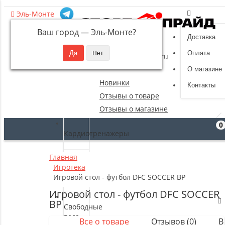
Эль-Монте
Ваш город —
Эль-Монте
?
Доставка
8 (495) 532-94-39
Оплата
sportpride@yandex.ru
О магазине
Новинки
Контакты
Отзывы о товаре
Отзывы о магазине
0
Кардиотренажеры
Главная
Силовые
Игротека
тренажеры
Игровой стол - футбол DFC SOCCER BP
Игровой стол - футбол DFC SOCCER
BP
Свободные
веса
Все о товаре
Отзывов (0)
В