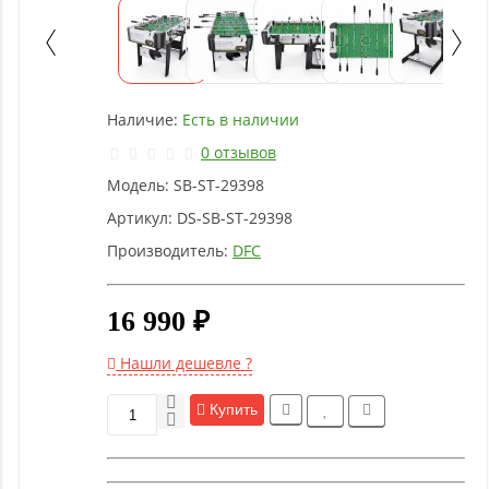
Детское
оборудование
Рукоятки
Наличие:
Есть в наличии
и тяги
0 отзывов
Модель:
SB-ST-29398
Аэробика
и
Артикул:
DS-SB-ST-29398
фитнес
Производитель:
DFC
Гимнастическое
16 990 ₽
оборудование
Нашли дешевле ?
Функциональный
Купить
тренинг