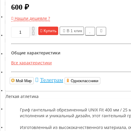
Гимнастическое оборудование
600 ₽
Нашли дешевле ?
Функциональный тренинг
Купить
В 1 клик
Йога и пилатес
Общие характеристики
Бокс и единоборства
Все характеристики
Инверсионные столы
Телеграм
Мой Мир
Одноклассники
Легкая атлетика
Гриф гантельный обрезиненный UNIX Fit 400 мм / 25 м
Прочее оборудование (пьедесталы и скамьи для раздевалок)
исполнения и уникальный дизайн, этот гантельный 
Изготовленный из высококачественного материала, о