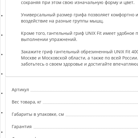
Ремни, Пояса и Упряжи
сохраняя при этом свою изначальную форму и цвет.
Универсальный размер грифа позволяет комфортно исп
воздействие на разные группы мышц.
Сапборды
Кроме того, гантельный гриф UNIX Fit имеет удобное
выполнении упражнений.
Волейбол
Закажите гриф гантельный обрезиненный UNIX Fit 400 
Москве и Московской области, а также по всей России
Системы хранения
заботьтесь о своем здоровье и достигайте впечатляю
Футбол и гандбол
Артикул
Новинки
Вес товара, кг
Габариты в упаковке, см
Отзывы о товаре
Гарантия