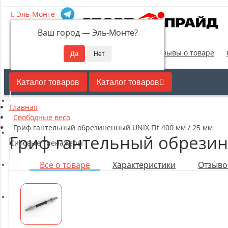
Эль-Монте
Ваш город —
Эль-Монте
?
Новинки
Отзывы о товаре
Каталог товаров
Каталог товаров
Главная
Кардиотренажеры
Свободные веса
Гриф гантельный обрезиненный UNIX Fit 400 мм / 25 мм
Гриф гантельный обрезине
Силовые тренажеры
Все о товаре
Характеристики
Отзывов
Свободные веса
Оборудование для настольного тенниса