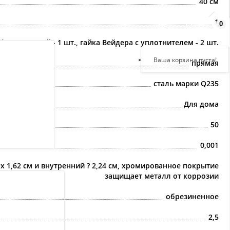
40 см
1
0
Здравствуйте,
войдите в кабинет
ф гантельный - 1 шт., гайка Вейдера с уплотнителем - 2 шт.
Регистрация
Ваша корзина пуста!
прямая
Авторизация
сталь марки Q235
Для дома
50
0,001
3 х 1,62 см и внутренний ? 2,24 см, хромированное покрытие
защищает металл от коррозии
обрезиненное
2,5