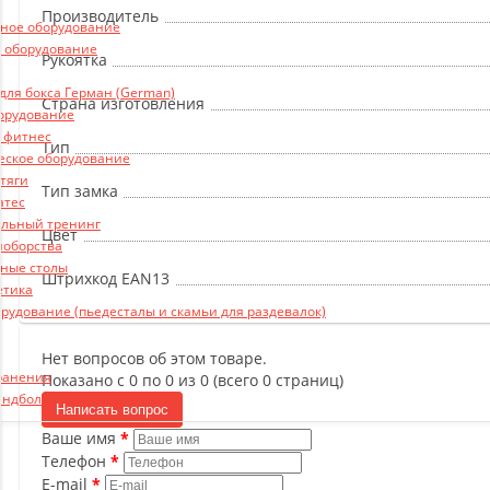
Производитель
ьное оборудование
 оборудование
Рукоятка
ля бокса Герман (German)
Страна изготовления
борудование
и фитнес
Тип
еское оборудование
 тяги
Тип замка
атес
льный тренинг
Цвет
ноборства
ные столы
Штрихкод EAN13
етика
рудование (пьедесталы и скамьи для раздевалок)
Нет вопросов об этом товаре.
ранения
Показано с 0 по 0 из 0 (всего 0 страниц)
андбол
Написать вопрос
Ваше имя
Телефон
E-mail