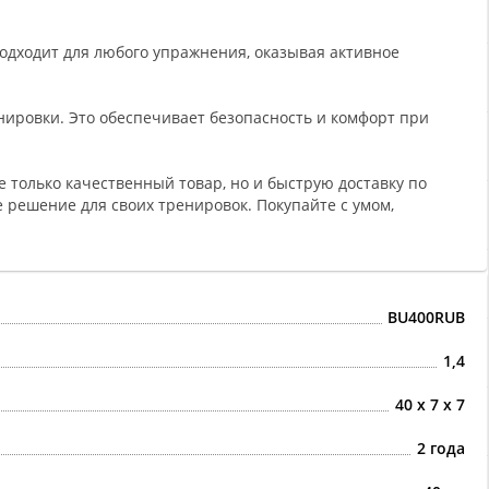
подходит для любого упражнения, оказывая активное
енировки. Это обеспечивает безопасность и комфорт при
не только качественный товар, но и быструю доставку по
е решение для своих тренировок. Покупайте с умом,
BU400RUB
1,4
40 х 7 х 7
2 года