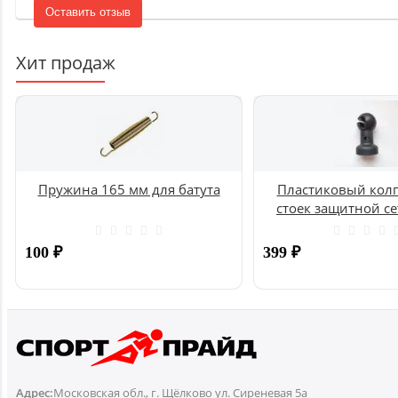
Оставить отзыв
Хит продаж
Пружина 165 мм для батута
Пластиковый колп
стоек защитной се
UNIX
100
₽
399
₽
Купить
Адрес:
Московская обл., г. Щёлково ул. Сиреневая 5а