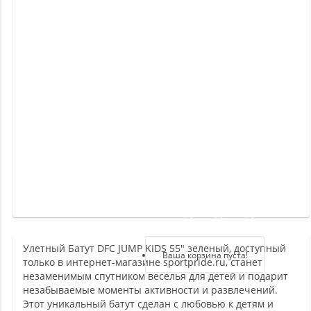
Новинки
Отзывы
о
товаре
Отзывы
о
магазине
Здравствуйте,
войдите в кабинет
Улетный Батут DFC JUMP KIDS 55" зеленый, доступный
Регистрация
Ваша корзина пуста!
только в интернет-магазине sportpride.ru, станет
Авторизация
незаменимым спутником веселья для детей и подарит
незабываемые моменты активности и развлечений.
Этот уникальный батут сделан с любовью к детям и