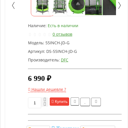
Детское
оборудование
Наличие:
Есть в наличии
Рукоятки
и тяги
0 отзывов
Модель:
55INCH-JD-G
Аэробика
Артикул:
DS-55INCH-JD-G
и
Производитель:
DFC
фитнес
6 990 ₽
Гимнастическое
оборудование
Нашли дешевле ?
Купить
Функциональный
тренинг