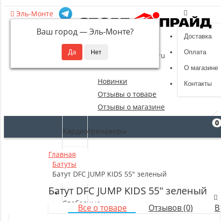
Эль-Монте
Ваш город —
Эль-Монте
?
Доставка
8 (495) 532-94-39
Оплата
sportpride@yandex.ru
О магазине
Новинки
Контакты
Отзывы о товаре
Отзывы о магазине
0
Кардиотренажеры
Главная
Силовые
Батуты
тренажеры
Батут DFC JUMP KIDS 55" зеленый
Батут DFC JUMP KIDS 55" зеленый
Свободные
Все о товаре
Отзывов (0)
В
веса