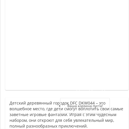
Новинки
Отзывы
о
товаре
Отзывы
о
магазине
Здравствуйте,
войдите в кабинет
Детский деревянный городок DFC DKW044 – это
Регистрация
Ваша корзина пуста!
волшебное место, где дети смогут воплотить свои самые
Авторизация
заветные игровые фантазии. Играя с этим чудесным
набором, они откроют для себя увлекательный мир,
полный разнообразных приключений.