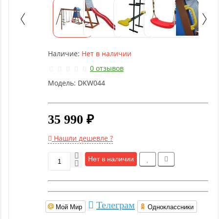
Детское
оборудование
Рукоятки
Наличие:
Нет в наличии
и тяги
0 отзывов
Модель:
DKW044
Аэробика
и
фитнес
35 990 ₽
Гимнастическое
Нашли дешевле ?
оборудование
Нет в наличии
Функциональный
тренинг
Телеграм
Мой Мир
Одноклассники