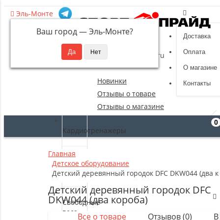
Эль-Монте
Ваш город —
Эль-Монте
?
Доставка
8 (495) 532-94-39
Оплата
sportpride@yandex.ru
О магазине
Новинки
Контакты
Отзывы о товаре
Отзывы о магазине
0
Кардиотренажеры
Главная
Силовые
Детское оборудование
тренажеры
Детский деревянный городок DFC DKW044 (два к
Детский деревянный городок DFC
DKW044 (два короба)
Свободные
веса
Все о товаре
Отзывов (0)
В