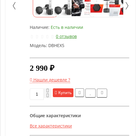
Детское
оборудование
Наличие:
Есть в наличии
Рукоятки
и тяги
0 отзывов
Модель:
DBHEX5
Аэробика
и
фитнес
2 990 ₽
Нашли дешевле ?
Гимнастическое
оборудование
Купить
Функциональный
Общие характеристики
тренинг
Все характеристики