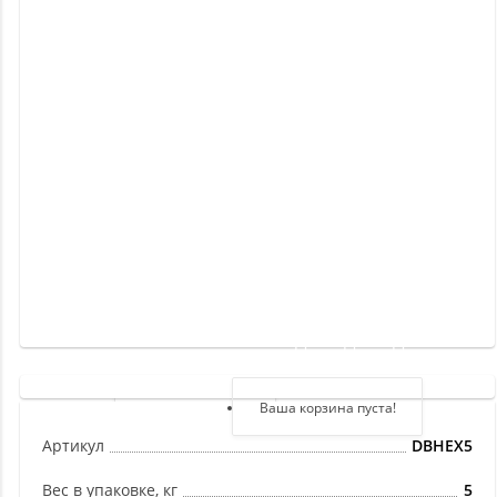
Новинки
Отзывы
о
товаре
Отзывы
о
магазине
Здравствуйте,
войдите в кабинет
Регистрация
Ваша корзина пуста!
Авторизация
Артикул
DBHEX5
Вес в упаковке, кг
5