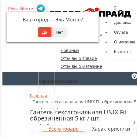
Эль-Монте
Ваш город —
Эль-Монте
?
Доставка
8 (495) 532-94-39
Оплата
sportpride@yandex.ru
О магазине
Новинки
Контакты
Отзывы о товаре
Отзывы о магазине
0
Кардиотренажеры
Главная
Силовые
Гантель гексагональная UNIX Fit обрезиненная 5 
тренажеры
Гантель гексагональная UNIX Fit
обрезиненная 5 кг / шт.
Свободные
Все о товаре
Характеристики
веса