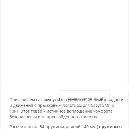
Новинки
Отзывы
о
товаре
Отзывы
о
магазине
Здравствуйте,
войдите в кабинет
Регистрация
Ваша корзина пуста!
Приглашаем вас окунуться в удивительный мир радости
и движения с прыжковым полотном для батута Unix
Авторизация
10FT! Этот товар – истинное воплощение комфорта,
безопасности и непревзойденного качества.
Рассчитано на 54 пружины, длиной 140 мм
( пружины в