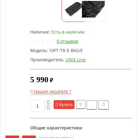
оборудование
Рукоятки
и тяги
Наличие:
Есть в наличии
0 отзывов
Аэробика
Модель:
10FT-TR-E-BAS/E
и
фитнес
Производитель:
UNIX Line
5 990
Гимнастическое
₽
оборудование
Нашли дешевле ?
Функциональный
Купить
тренинг
Общие характеристики
Йога и
пилатес