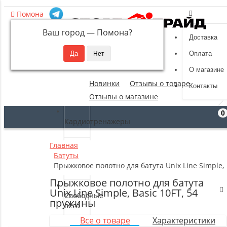
Помона
Ваш город —
Помона
?
Доставка
8 (495) 532-94-39
Оплата
sportpride@yandex.ru
О магазине
Новинки
Отзывы о товаре
Контакты
Отзывы о магазине
0
Кардиотренажеры
Главная
Силовые
Батуты
тренажеры
Прыжковое полотно для батута Unix Line Simple, 
Прыжковое полотно для батута
Unix Line Simple, Basic 10FT, 54
Свободные
пружины
веса
Все о товаре
Характеристики