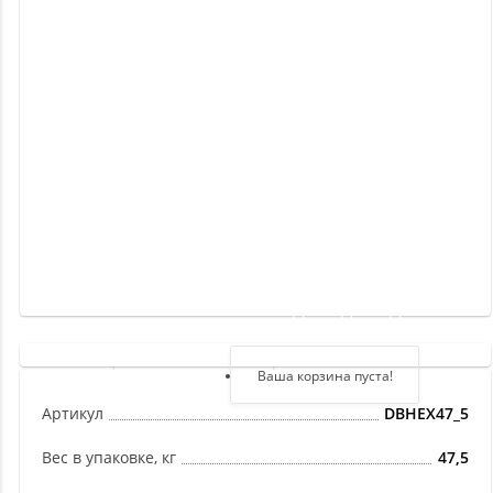
Новинки
Отзывы
о
товаре
Отзывы
о
магазине
Здравствуйте,
войдите в кабинет
Регистрация
Ваша корзина пуста!
Авторизация
Артикул
DBHEX47_5
Вес в упаковке, кг
47,5