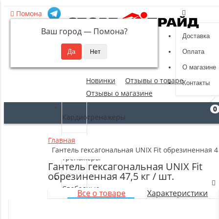
Помона
Ваш город —
Помона
?
Доставка
8 (495) 532-94-39
Оплата
sportpride@yandex.ru
О магазине
Новинки
Отзывы о товаре
Контакты
Отзывы о магазине
0
Кардиотренажеры
Главная
Силовые
Гантель гексагональная UNIX Fit обрезиненная 47,
тренажеры
Гантель гексагональная UNIX Fit
обрезиненная 47,5 кг / шт.
Свободные
Все о товаре
Характеристики
веса