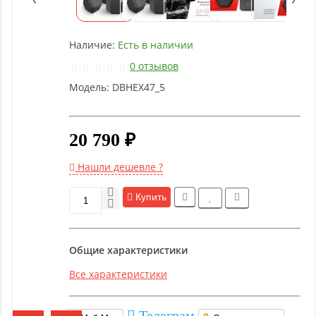
оборудование
Наличие:
Есть в наличии
Рукоятки
и тяги
0 отзывов
Модель:
DBHEX47_5
Аэробика
и
фитнес
20 790 ₽
Нашли дешевле ?
Гимнастическое
оборудование
Купить
Функциональный
Общие характеристики
тренинг
Все характеристики
Йога и
пилатес
Телеграм