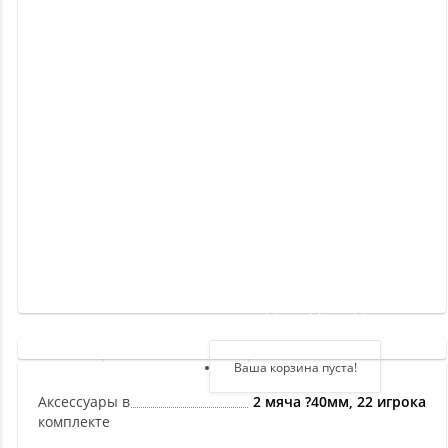
Новинки
Отзывы
о
товаре
Отзывы
о
магазине
Здравствуйте,
войдите в кабинет
Регистрация
Ваша корзина пуста!
Авторизация
Аксессуары в
2 мяча ?40мм, 22 игрока
комплекте