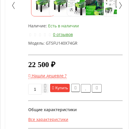
Детское
оборудование
Наличие:
Есть в наличии
Рукоятки
и тяги
0 отзывов
Модель:
GTSFU140X74GR
Аэробика
и
фитнес
22 500 ₽
Нашли дешевле ?
Гимнастическое
оборудование
Купить
Функциональный
Общие характеристики
тренинг
Все характеристики