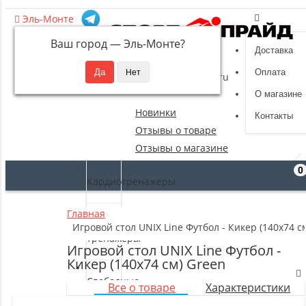
Эль-Монте
Ваш город —
Эль-Монте
?
Доставка
8 (495) 532-94-39
Оплата
sportpride@yandex.ru
О магазине
Новинки
Контакты
Отзывы о товаре
Отзывы о магазине
0
Кардиотренажеры
Главная
Силовые
Игровой стол UNIX Line Футбол - Кикер (140х74 c
тренажеры
Игровой стол UNIX Line Футбол -
Кикер (140х74 cм) Green
Свободные
Все о товаре
Характеристики
веса