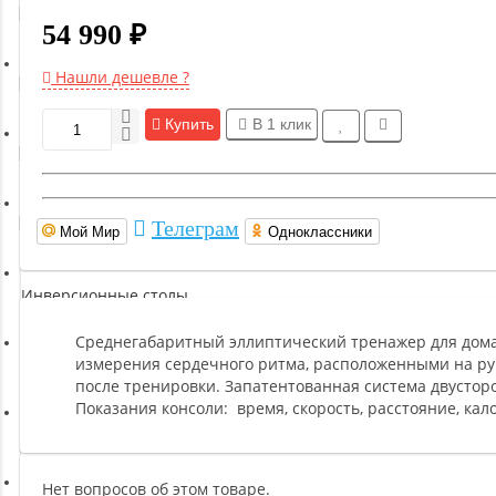
Гимнастическое оборудование
54 990 ₽
Нашли дешевле ?
Функциональный тренинг
Купить
В 1 клик
Йога и пилатес
Бокс и единоборства
Телеграм
Мой Мир
Одноклассники
Инверсионные столы
Среднегабаритный эллиптический тренажер для дом
измерения сердечного ритма, расположенными на ру
Легкая атлетика
после тренировки. Запатентованная система двустор
Показания консоли: время, скорость, расстояние, кал
Прочее оборудование (пьедесталы и скамьи для раздевалок)
Нет вопросов об этом товаре.