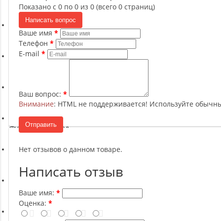
Ремни, Пояса и Упряжи
Показано с 0 по 0 из 0 (всего 0 страниц)
Написать вопрос
Ваше имя
Сапборды
Телефон
E-mail
Волейбол
Ваш вопрос:
Системы хранения
Внимание
: HTML не поддерживается! Используйте обычны
Отправить
Футбол и гандбол
Нет отзывов о данном товаре.
Новинки
Написать отзыв
Отзывы о товаре
Ваше имя:
Оценка: