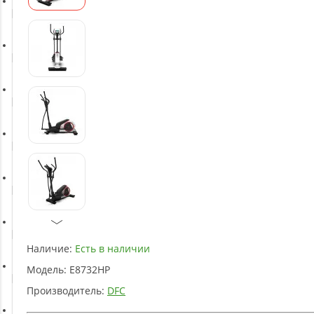
Батуты
Баскетбольное оборудование
Массажное оборудование
Игротека
Детское оборудование
Рукоятки и тяги
Наличие:
Есть в наличии
Модель:
E8732HP
Аэробика и фитнес
Производитель:
DFC