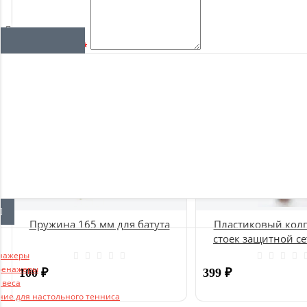
Отзывы о магазине
Ваш отзыв:
Примечание:
HTML разметка не поддерживается! Использ
Оставить отзыв
Хит продаж
Пружина 165 мм для батута
Пластиковый колп
стоек защитной се
UNIX
нажеры
ренажеры
100
₽
399
₽
 веса
ние для настольного тенниса