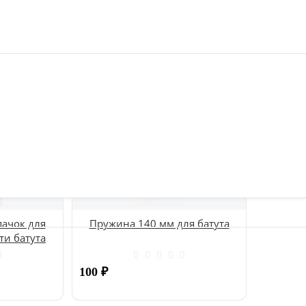
уйте обычный текст.
ачок для
Пружина 140 мм для батута
ти батута
100
₽