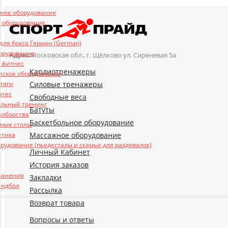
Купить
ьное оборудование
 оборудование
ля бокса Герман (German)
борудование
Адрес:
Московская обл., г. Щёлково ул. Сиреневая 5а
и фитнес
Кардиотренажеры
еское оборудование
Силовые тренажеры
 тяги
атес
Свободные веса
льный тренинг
Батуты
ноборства
Баскетбольное оборудование
ные столы
Массажное оборудование
етика
рудование (пьедесталы и скамьи для раздевалок)
Личный Кабинет
История заказов
ранения
Закладки
андбол
Рассылка
Возврат товара
Вопросы и ответы