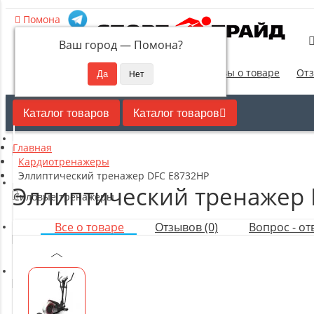
Помона
Ваш город —
Помона
?
Новинки
Отзывы о товаре
Отз
Каталог товаров
Каталог товаров
Главная
Кардиотренажеры
Кардиотренажеры
Эллиптический тренажер DFC E8732HP
Эллиптический тренажер 
Силовые тренажеры
Все о товаре
Отзывов (0)
Вопрос - отв
Свободные веса
Оборудование для настольного тенниса