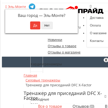
Эль-Монте
Ваш город —
Эль-Монте
?
Доставка
8 (495) 532-94-39
Оплата
sportpride@yandex.ru
О магазине
Новинки
Контакты
Отзывы о товаре
Отзывы о магазине
0
Кардиотренажеры
Главная
Силовые
Силовые тренажеры
тренажеры
Тренажер для приседаний DFC X-Factor
Тренажер для приседаний DFC X-
Factor
Свободные
веса
Все о товаре
Отзывов (0)
В