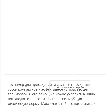
Новинки
Отзывы
о
товаре
Отзывы
о
магазине
Здравствуйте,
войдите в кабинет
Тренажёр для приседаний DFC X-Factor представляет
Регистрация
Ваша корзина пуста!
собой компактное и эффективное устройство для
Авторизация
тренировок. С его помощью можно укрепить мышцы
ног, ягодиц и пресса, а также развить общую
физическую форму. Максимальный вес пользователя