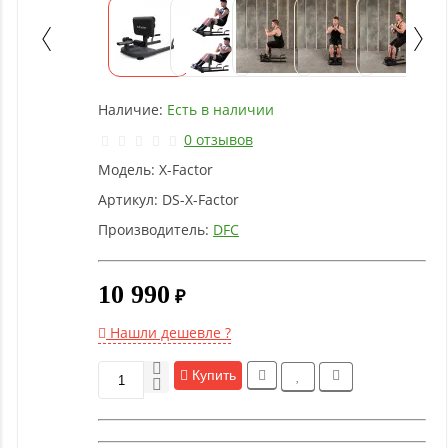
Детское
оборудование
Рукоятки
Наличие:
Есть в наличии
и тяги
0 отзывов
Модель:
X-Factor
Аэробика
и
Артикул:
DS-X-Factor
фитнес
Производитель:
DFC
Гимнастическое
10 990
₽
оборудование
Нашли дешевле ?
Функциональный
Купить
тренинг