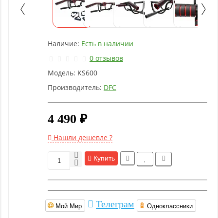
Детское
оборудование
Наличие:
Есть в наличии
Рукоятки
и тяги
0 отзывов
Модель:
KS600
Аэробика
Производитель:
DFC
и
фитнес
4 490 ₽
Гимнастическое
Нашли дешевле ?
оборудование
Купить
Функциональный
тренинг
Телеграм
Мой Мир
Одноклассники