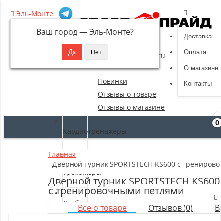
Эль-Монте
Ваш город —
Эль-Монте
?
Доставка
8 (495) 532-94-39
Оплата
sportpride@yandex.ru
О магазине
Новинки
Контакты
Отзывы о товаре
Отзывы о магазине
0
Кардиотренажеры
Главная
Силовые
Дверной турник SPORTSTECH KS600 с трениров
тренажеры
Дверной турник SPORTSTECH KS600
с тренировочными петлями
Свободные
Все о товаре
Отзывов (0)
В
веса