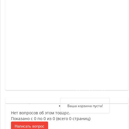
Новинки
Отзывы
о
товаре
Отзывы
о
магазине
Здравствуйте,
войдите в кабинет
Регистрация
Ваша корзина пуста!
Нет вопросов об этом товаре.
Авторизация
Показано с 0 по 0 из 0 (всего 0 страниц)
Написать вопрос