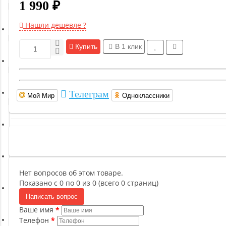
1 990 ₽
Гимнастическое оборудование
Нашли дешевле ?
Функциональный тренинг
Купить
В 1 клик
Йога и пилатес
Телеграм
Мой Мир
Одноклассники
Бокс и единоборства
Инверсионные столы
Легкая атлетика
Нет вопросов об этом товаре.
Показано с 0 по 0 из 0 (всего 0 страниц)
Написать вопрос
Прочее оборудование (пьедесталы и скамьи для раздевалок)
Ваше имя
Телефон