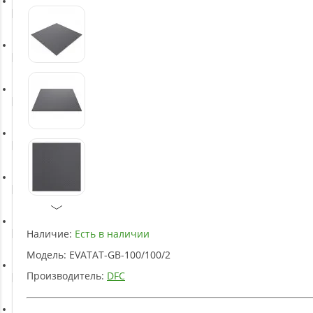
Батуты
Баскетбольное оборудование
Массажное оборудование
Игротека
Детское оборудование
Наличие:
Есть в наличии
Рукоятки и тяги
Модель:
EVATAT-GB-100/100/2
Производитель:
DFC
Аэробика и фитнес