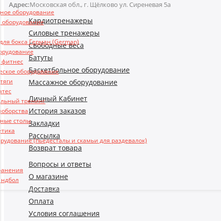
Адрес:
Московская обл., г. Щёлково ул. Сиреневая 5а
ьное оборудование
Кардиотренажеры
 оборудование
Силовые тренажеры
ля бокса Герман (German)
Свободные веса
борудование
Батуты
и фитнес
Баскетбольное оборудование
еское оборудование
 тяги
Массажное оборудование
атес
Личный Кабинет
льный тренинг
История заказов
ноборства
ные столы
Закладки
етика
Рассылка
рудование (пьедесталы и скамьи для раздевалок)
Возврат товара
Вопросы и ответы
ранения
О магазине
андбол
Доставка
Оплата
Условия соглашения