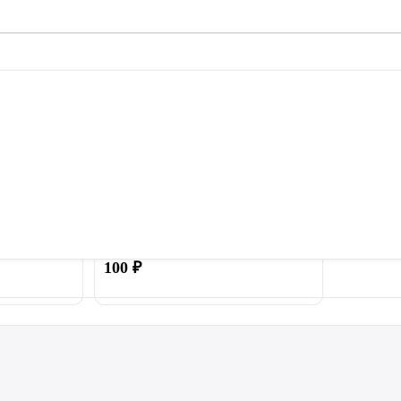
ачок для
Пружина 140 мм для батута
ти батута
100
₽
Купить
Купить