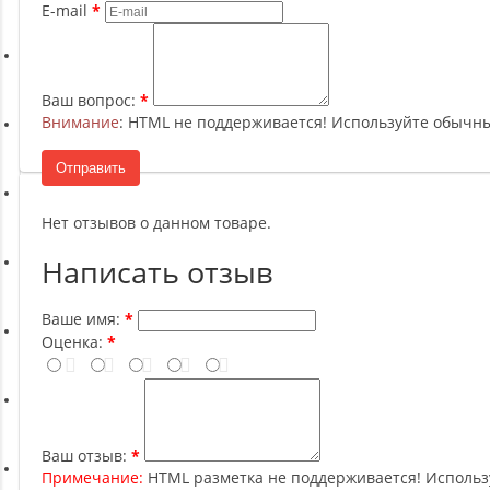
Ремни, Пояса и Упряжи
E-mail
Сапборды
Ваш вопрос:
Внимание
: HTML не поддерживается! Используйте обычны
Волейбол
Отправить
Системы хранения
Нет отзывов о данном товаре.
Написать отзыв
Футбол и гандбол
Ваше имя:
Оценка:
Новинки
Отзывы о товаре
Ваш отзыв:
Примечание:
HTML разметка не поддерживается! Использ