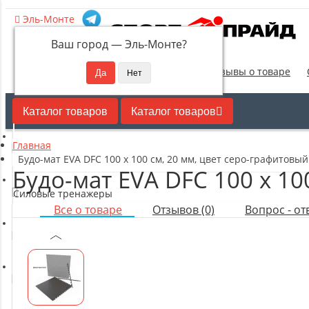
Эль-Монте
Ваш город —
Эль-Монте
?
Новинки
Отзывы о товаре
Каталог товаров
Каталог товаров
Главная
Кардиотренажеры
Будо-мат EVA DFC 100 x 100 см, 20 мм, цвет серо-графитовый
Будо-мат EVA DFC 100 x 10
Силовые тренажеры
Все о товаре
Отзывов (0)
Вопрос - отв
Свободные веса
Оборудование для настольного тенниса