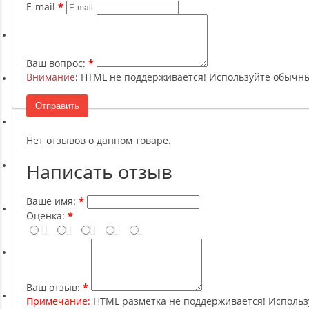
Ремни, Пояса и Упряжи
E-mail
Сапборды
Ваш вопрос:
Внимание
: HTML не поддерживается! Используйте обычны
Волейбол
Отправить
Системы хранения
Нет отзывов о данном товаре.
Написать отзыв
Футбол и гандбол
Ваше имя:
Оценка:
Новинки
Отзывы о товаре
Ваш отзыв:
Примечание:
HTML разметка не поддерживается! Использ