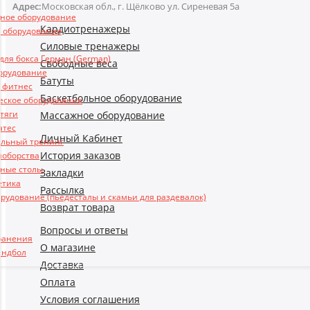
Адрес:
Московская обл., г. Щёлково ул. Сиреневая 5а
ьное оборудование
Кардиотренажеры
 оборудование
Силовые тренажеры
ля бокса Герман (German)
Свободные веса
борудование
Батуты
и фитнес
Баскетбольное оборудование
еское оборудование
 тяги
Массажное оборудование
атес
Личный Кабинет
льный тренинг
История заказов
ноборства
ные столы
Закладки
етика
Рассылка
рудование (пьедесталы и скамьи для раздевалок)
Возврат товара
Вопросы и ответы
ранения
О магазине
андбол
Доставка
Оплата
Условия соглашения