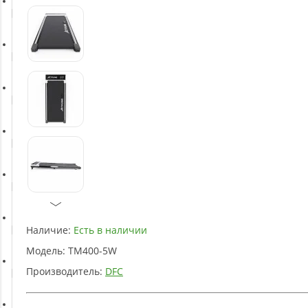
Батуты
Баскетбольное оборудование
Массажное оборудование
Игротека
Детское оборудование
Наличие:
Есть в наличии
Рукоятки и тяги
Модель:
TM400-5W
Производитель:
DFC
Аэробика и фитнес