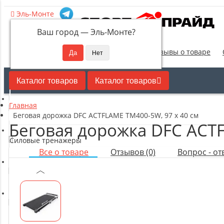
Эль-Монте
Ваш город —
Эль-Монте
?
Новинки
Отзывы о товаре
Каталог товаров
Каталог товаров
Главная
Кардиотренажеры
Беговая дорожка DFC ACTFLAME TM400-5W, 97 х 40 см
Беговая дорожка DFC ACTF
Силовые тренажеры
Все о товаре
Отзывов (0)
Вопрос - отв
Свободные веса
Оборудование для настольного тенниса