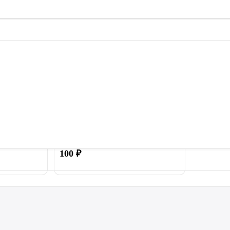
ачок для
Пружина 140 мм для батута
ти батута
100
₽
Купить
Купить