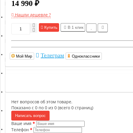
14 990 ₽
Гимнастическое оборудование
Нашли дешевле ?
Функциональный тренинг
Купить
В 1 клик
Йога и пилатес
Телеграм
Мой Мир
Одноклассники
Бокс и единоборства
Инверсионные столы
Легкая атлетика
Нет вопросов об этом товаре.
Показано с 0 по 0 из 0 (всего 0 страниц)
Написать вопрос
Прочее оборудование (пьедесталы и скамьи для раздевалок)
Ваше имя
Телефон