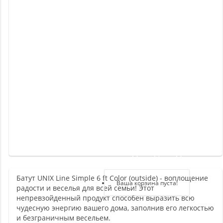
Новинки
Отзывы
о
товаре
Отзывы
о
магазине
Здравствуйте,
войдите в кабинет
Батут UNIX Line Simple 6 ft Color (outside) - воплощение
Регистрация
Ваша корзина пуста!
радости и веселья для всей семьи! Этот
Авторизация
непревзойденный продукт способен выразить всю
чудесную энергию вашего дома, заполнив его легкостью
и безграничным весельем.