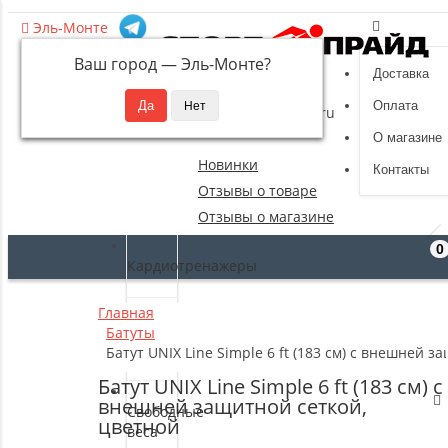
Эль-Монте
Ваш город —
Эль-Монте
?
Доставка
8 (495) 532-94-39
Оплата
sportpride@yandex.ru
О магазине
Новинки
Контакты
Отзывы о товаре
Отзывы о магазине
0
Кардиотренажеры
Главная
Силовые
Батуты
тренажеры
Батут UNIX Line Simple 6 ft (183 см) с внешней 
Батут UNIX Line Simple 6 ft (183 см) с
внешней защитной сеткой,
Свободные
цветной
веса