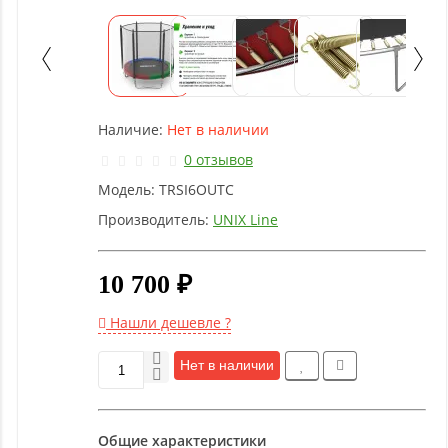
Детское
оборудование
Рукоятки
и тяги
Наличие:
Нет в наличии
0 отзывов
Аэробика
Модель:
TRSI6OUTC
и
фитнес
Производитель:
UNIX Line
10 700 ₽
Гимнастическое
оборудование
Нашли дешевле ?
Функциональный
Нет в наличии
тренинг
Общие характеристики