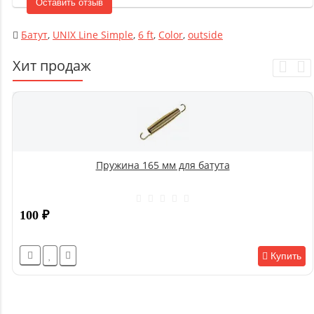
Оставить отзыв
Батут
,
UNIX Line Simple
,
6 ft
,
Color
,
outside
Хит продаж
Пружина 165 мм для батута
100
₽
Купить