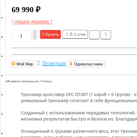
Гимнастическое оборудование
69 990 ₽
Нашли дешевле ?
Функциональный тренинг
Купить
В 1 клик
Йога и пилатес
Бокс и единоборства
Телеграм
Мой Мир
Одноклассники
Инверсионные столы
Тренажер кроссовер DFC D1007 (1 короб + 6 грузов) - 
уникальный тренажер сочетает в себе функционально
Легкая атлетика
Созданный с использованием передовых технологий, 
желаемых результатов быстро и безопасно. Благодаря
Прочее оборудование (пьедесталы и скамьи для раздевалок)
Оснащенный 6 грузами различного веса, этот тренаж