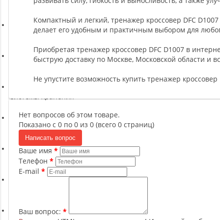
развивать силу, гибкость и выносливость, а также у
Ремни, Пояса и Упряжи
Компактный и легкий, тренажер кроссовер DFC D1007 
делает его удобным и практичным выбором для любо
Сапборды
Приобретая тренажер кроссовер DFC D1007 в интернет
быструю доставку по Москве, Московской области и вс
Волейбол
Не упустите возможность купить тренажер кроссовер 
Системы хранения
Нет вопросов об этом товаре.
Показано с 0 по 0 из 0 (всего 0 страниц)
Футбол и гандбол
Написать вопрос
Ваше имя
Новинки
Телефон
E-mail
Отзывы о товаре
Ваш вопрос: