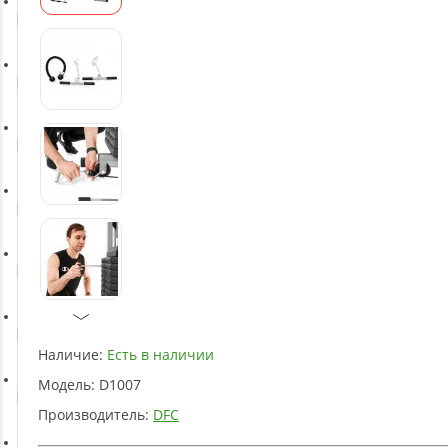
Батуты
Баскетбольное оборудование
Массажное оборудование
Игротека
Детское оборудование
Рукоятки и тяги
Наличие:
Есть в наличии
Модель:
D1007
Аэробика и фитнес
Производитель:
DFC