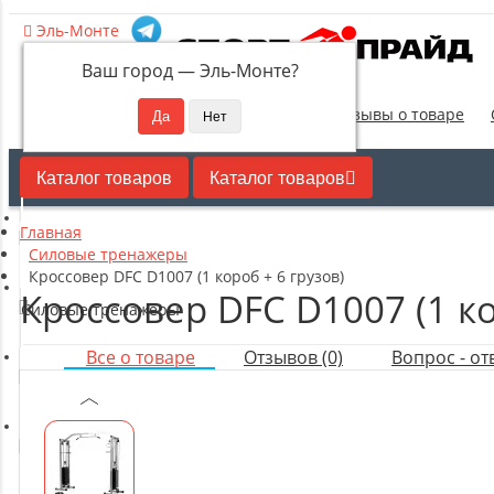
Эль-Монте
Ваш город —
Эль-Монте
?
Новинки
Отзывы о товаре
Каталог товаров
Каталог товаров
Главная
Кардиотренажеры
Силовые тренажеры
Кроссовер DFC D1007 (1 короб + 6 грузов)
Кроссовер DFC D1007 (1 ко
Силовые тренажеры
Все о товаре
Отзывов (0)
Вопрос - отв
Свободные веса
Оборудование для настольного тенниса