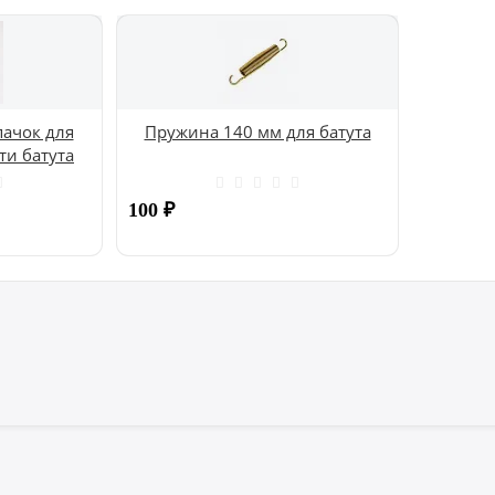
ачок для
Пружина 140 мм для батута
ти батута
100
₽
Купить
Купить