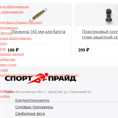
ьное оборудование
 оборудование
ля бокса Герман (German)
борудование
Пружина 165 мм для батута
Пластиковый колп
и фитнес
стоек защитной се
еское оборудование
UNIX
 тяги
атес
100
₽
399
₽
льный тренинг
ноборства
ные столы
Купить
етика
рудование (пьедесталы и скамьи для раздевалок)
ранения
Адрес:
Московская обл., г. Щёлково ул. Сиреневая 5а
андбол
Кардиотренажеры
Силовые тренажеры
Свободные веса