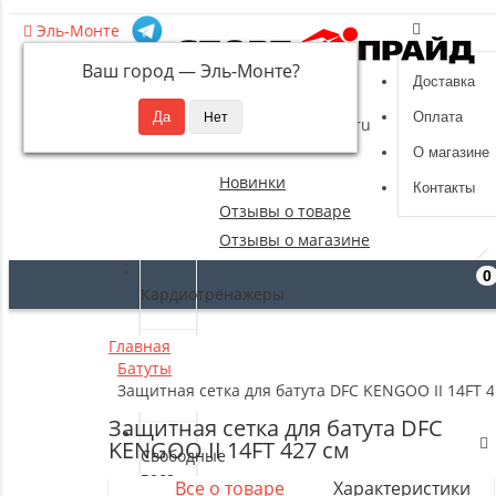
Эль-Монте
Ваш город —
Эль-Монте
?
Доставка
8 (495) 532-94-39
Оплата
sportpride@yandex.ru
О магазине
Новинки
Контакты
Отзывы о товаре
Отзывы о магазине
0
Кардиотренажеры
Главная
Силовые
Батуты
тренажеры
Защитная сетка для батута DFC KENGOO II 14FT 4
Защитная сетка для батута DFC
KENGOO II 14FT 427 см
Свободные
веса
Все о товаре
Характеристики