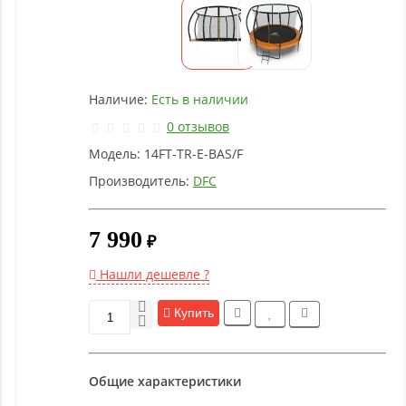
Детское
оборудование
Рукоятки
Наличие:
Есть в наличии
и тяги
0 отзывов
Модель:
14FT-TR-E-BAS/F
Аэробика
и
Производитель:
DFC
фитнес
7 990
₽
Гимнастическое
оборудование
Нашли дешевле ?
Купить
Функциональный
тренинг
Общие характеристики