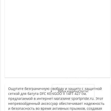
Новинки
Отзывы
о
товаре
Отзывы
о
магазине
Здравствуйте,
войдите в кабинет
Ощутите безграничную свободу и защиту с защитной
Регистрация
Ваша корзина пуста!
сеткой для батута DFC KENGOO II 14FT 427 см,
Авторизация
предлагаемой в интернет-магазине sportpride.ru. Этот
непревзойденный аксессуар обеспечивает надежность
и безопасность во время активных прыжков, создавая