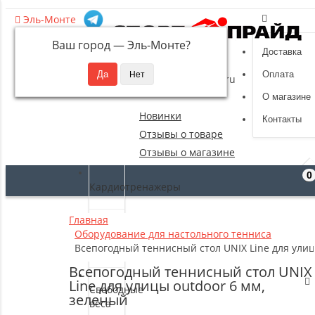
Эль-Монте
Ваш город —
Эль-Монте
?
Доставка
8 (495) 532-94-39
Оплата
sportpride@yandex.ru
О магазине
Новинки
Контакты
Отзывы о товаре
Отзывы о магазине
0
Кардиотренажеры
Главная
Силовые
Оборудование для настольного тенниса
тренажеры
Всепогодный теннисный стол UNIX Line для улиц
Всепогодный теннисный стол UNIX
Line для улицы outdoor 6 мм,
Свободные
зеленый
веса