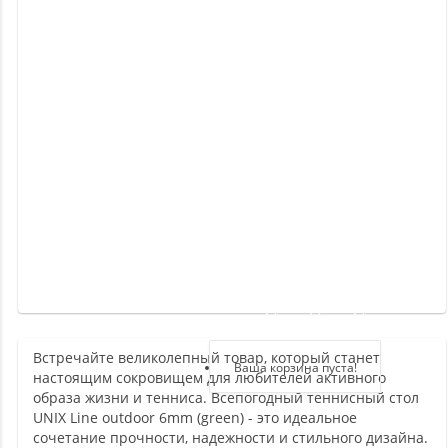
Новинки
Отзывы
о
товаре
Отзывы
о
магазине
Здравствуйте,
войдите в кабинет
Встречайте великолепный товар, который станет
Регистрация
Ваша корзина пуста!
настоящим сокровищем для любителей активного
Авторизация
образа жизни и тенниса. Всепогодный теннисный стол
UNIX Line outdoor 6mm (green) - это идеальное
сочетание прочности, надежности и стильного дизайна.