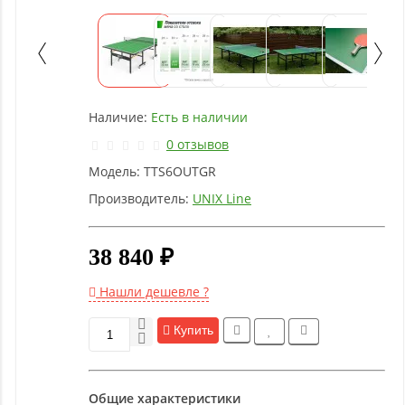
Детское
оборудование
Рукоятки
и тяги
Наличие:
Есть в наличии
0 отзывов
Аэробика
Модель:
TTS6OUTGR
и
фитнес
Производитель:
UNIX Line
38 840 ₽
Гимнастическое
оборудование
Нашли дешевле ?
Функциональный
Купить
тренинг
Общие характеристики