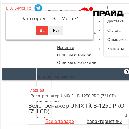
Эль-Монте
Ваш город —
Эль-Монте
?
Доставка
8 (495) 532-94-39
Оплата
sportpride@yandex.ru
О магазине
Новинки
Контакты
Отзывы о товаре
Отзывы о магазине
0
Кардиотренажеры
Главная
Силовые
Велотренажер UNIX Fit B-1250 PRO (7" LCD)
тренажеры
Велотренажер UNIX Fit B-1250 PRO
(7" LCD)
Свободные
Все о товаре
Характеристики
веса