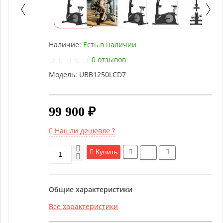
Детское
оборудование
Наличие:
Есть в наличии
Рукоятки
и тяги
0 отзывов
Модель:
UBB1250LCD7
Аэробика
и
фитнес
99 900 ₽
Нашли дешевле ?
Гимнастическое
оборудование
Купить
Функциональный
Общие характеристики
тренинг
Все характеристики