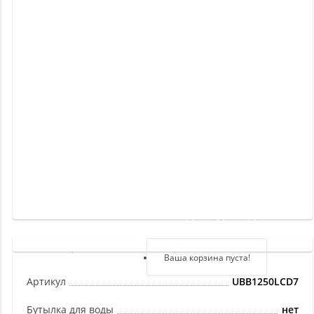
Новинки
Отзывы
о
товаре
Отзывы
о
магазине
Здравствуйте,
войдите в кабинет
Регистрация
Ваша корзина пуста!
Авторизация
Артикул
UBB1250LCD7
Бутылка для воды
нет