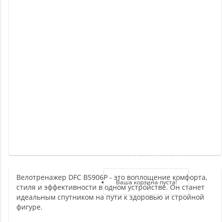
Новинки
Отзывы
о
товаре
Отзывы
о
магазине
Здравствуйте,
войдите в кабинет
Велотренажер DFC B5906P - это воплощение комфорта,
Регистрация
Ваша корзина пуста!
стиля и эффективности в одном устройстве. Он станет
Авторизация
идеальным спутником на пути к здоровью и стройной
фигуре.