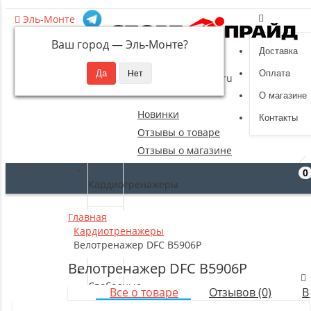
Эль-Монте
Ваш город —
Эль-Монте
?
Доставка
8 (495) 532-94-39
Оплата
sportpride@yandex.ru
О магазине
Новинки
Контакты
Отзывы о товаре
Отзывы о магазине
0
Кардиотренажеры
Главная
Силовые
Кардиотренажеры
тренажеры
Велотренажер DFC B5906P
Велотренажер DFC B5906P
Свободные
Все о товаре
Отзывов (0)
В
веса