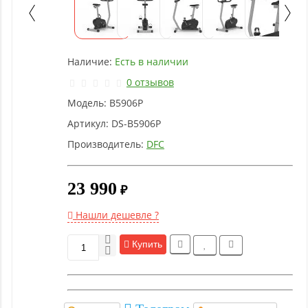
Детское
оборудование
Наличие:
Есть в наличии
Рукоятки
и тяги
0 отзывов
Модель:
B5906P
Аэробика
Артикул:
DS-B5906P
и
Производитель:
DFC
фитнес
23 990
₽
Гимнастическое
оборудование
Нашли дешевле ?
Купить
Функциональный
тренинг