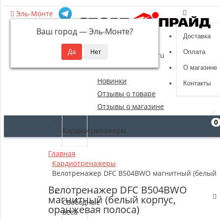
Эль-Монте
Ваш город —
Эль-Монте
?
Доставка
8 (495) 532-94-39
Оплата
sportpride@yandex.ru
О магазине
Новинки
Контакты
Отзывы о товаре
Отзывы о магазине
0
Кардиотренажеры
Главная
Силовые
Кардиотренажеры
тренажеры
Велотренажер DFC B504BWO магнитный (белый к
Велотренажер DFC B504BWO
магнитный (белый корпус,
Свободные
оранжевая полоса)
веса