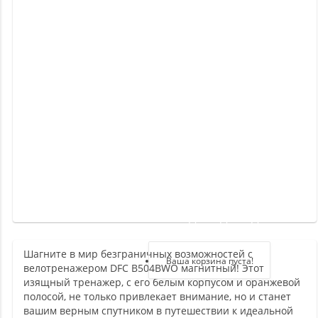
Новинки
Отзывы
о
товаре
Отзывы
о
магазине
Здравствуйте,
войдите в кабинет
Шагните в мир безграничных возможностей с
Регистрация
Ваша корзина пуста!
велотренажером DFC B504BWO магнитный! Этот
Авторизация
изящный тренажер, с его белым корпусом и оранжевой
полосой, не только привлекает внимание, но и станет
вашим верным спутником в путешествии к идеальной