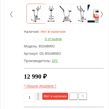
Детское
оборудование
Рукоятки
и тяги
Наличие:
Нет в наличии
0 отзывов
Аэробика
Модель:
B504BWO
и
фитнес
Артикул:
DS-B504BWO
Производитель:
DFC
Гимнастическое
оборудование
12 990 ₽
Нашли дешевле ?
Функциональный
тренинг
Нет в наличии